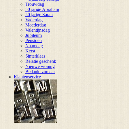
Trouwdag
50 jarige Abraham
50 jarige Sarah
Vaderdag
Moederdag
Valentijnsdag
Jubileum
Pensioen
Naamdag
Kerst
Sinterklaas
Relatie geschenk
Nieuwe woning
Bedankt zomaar
Klantenservice