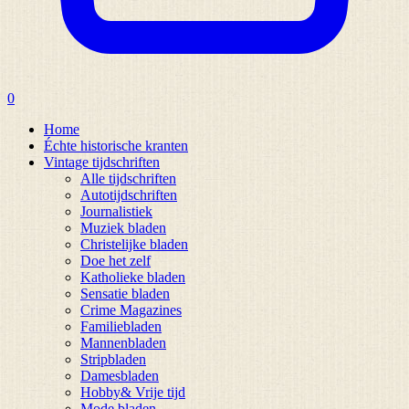
0
Home
Échte historische kranten
Vintage tijdschriften
Alle tijdschriften
Autotijdschriften
Journalistiek
Muziek bladen
Christelijke bladen
Doe het zelf
Katholieke bladen
Sensatie bladen
Crime Magazines
Familiebladen
Mannenbladen
Stripbladen
Damesbladen
Hobby& Vrije tijd
Mode bladen