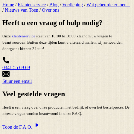
Home
/
Klantenservice
/
Blog
/
Verdieping
/
Wat gebeurde er toen...
/
Nieuws van Toen
/
Over ons
Heeft u een vraag of hulp nodig?
Onze
klantenservice
staat van 10:00 to 16:00 klaar om uw vragen te
beantwoorden. Buiten deze tijden kunt u uiteraard mailen, wij antwoorden
doorgaans binnen 24 uur!
0341 55 69 69
Stuur een email
Veel gestelde vragen
Heeft u een vraag over onze producten, het bedrijf, of over het bestelproces. De
meeste vragen worden beantwoord in onze F.A.Q.
Toon de F.A.Q.