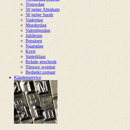
Trouwdag
50 jarige Abraham
50 jarige Sarah
Vaderdag
Moederdag
Valentijnsdag
Jubileum
Pensioen
Naamdag
Kerst
Sinterklaas
Relatie geschenk
Nieuwe woning
Bedankt zomaar
Klantenservice