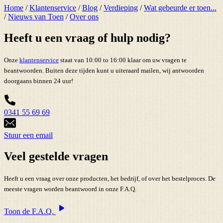
Home
/
Klantenservice
/
Blog
/
Verdieping
/
Wat gebeurde er toen...
/
Nieuws van Toen
/
Over ons
Heeft u een vraag of hulp nodig?
Onze
klantenservice
staat van 10:00 to 16:00 klaar om uw vragen te
beantwoorden. Buiten deze tijden kunt u uiteraard mailen, wij antwoorden
doorgaans binnen 24 uur!
0341 55 69 69
Stuur een email
Veel gestelde vragen
Heeft u een vraag over onze producten, het bedrijf, of over het bestelproces. De
meeste vragen worden beantwoord in onze F.A.Q.
Toon de F.A.Q.