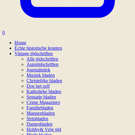
0
Home
Échte historische kranten
Vintage tijdschriften
Alle tijdschriften
Autotijdschriften
Journalistiek
Muziek bladen
Christelijke bladen
Doe het zelf
Katholieke bladen
Sensatie bladen
Crime Magazines
Familiebladen
Mannenbladen
Stripbladen
Damesbladen
Hobby& Vrije tijd
Mode bladen