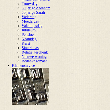
Trouwdag
50 jarige Abraham
50 jarige Sarah
Vaderdag
Moederdag
Valentijnsdag
Jubileum
Pensioen
Naamdag
Kerst
Sinterklaas
Relatie geschenk
Nieuwe woning
Bedankt zomaar
Klantenservice