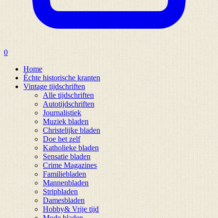
0
Home
Échte historische kranten
Vintage tijdschriften
Alle tijdschriften
Autotijdschriften
Journalistiek
Muziek bladen
Christelijke bladen
Doe het zelf
Katholieke bladen
Sensatie bladen
Crime Magazines
Familiebladen
Mannenbladen
Stripbladen
Damesbladen
Hobby& Vrije tijd
Mode bladen