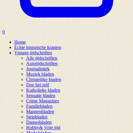
0
Home
Échte historische kranten
Vintage tijdschriften
Alle tijdschriften
Autotijdschriften
Journalistiek
Muziek bladen
Christelijke bladen
Doe het zelf
Katholieke bladen
Sensatie bladen
Crime Magazines
Familiebladen
Mannenbladen
Stripbladen
Damesbladen
Hobby& Vrije tijd
Mode bladen