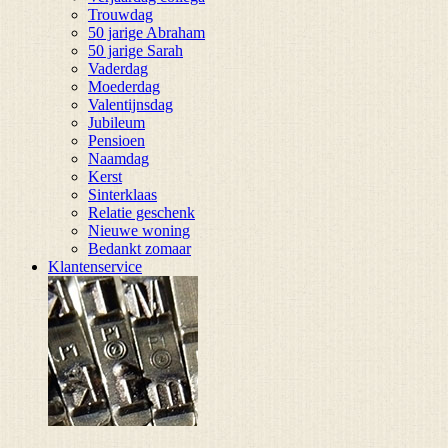
Trouwdag
50 jarige Abraham
50 jarige Sarah
Vaderdag
Moederdag
Valentijnsdag
Jubileum
Pensioen
Naamdag
Kerst
Sinterklaas
Relatie geschenk
Nieuwe woning
Bedankt zomaar
Klantenservice