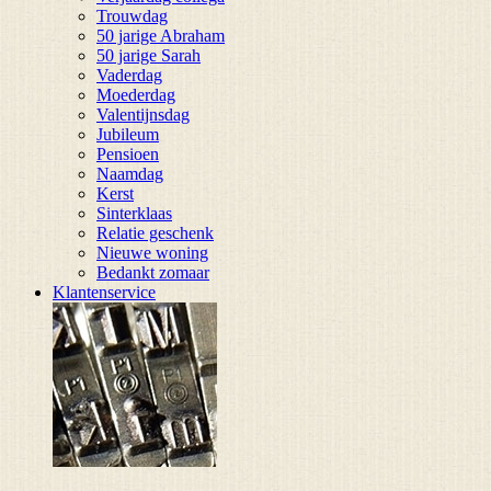
Trouwdag
50 jarige Abraham
50 jarige Sarah
Vaderdag
Moederdag
Valentijnsdag
Jubileum
Pensioen
Naamdag
Kerst
Sinterklaas
Relatie geschenk
Nieuwe woning
Bedankt zomaar
Klantenservice