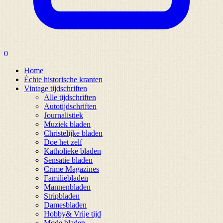
0
Home
Échte historische kranten
Vintage tijdschriften
Alle tijdschriften
Autotijdschriften
Journalistiek
Muziek bladen
Christelijke bladen
Doe het zelf
Katholieke bladen
Sensatie bladen
Crime Magazines
Familiebladen
Mannenbladen
Stripbladen
Damesbladen
Hobby& Vrije tijd
Mode bladen