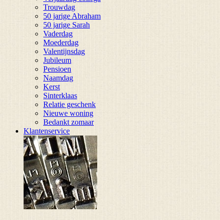
Trouwdag
50 jarige Abraham
50 jarige Sarah
Vaderdag
Moederdag
Valentijnsdag
Jubileum
Pensioen
Naamdag
Kerst
Sinterklaas
Relatie geschenk
Nieuwe woning
Bedankt zomaar
Klantenservice