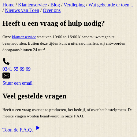
Home
/
Klantenservice
/
Blog
/
Verdieping
/
Wat gebeurde er toen...
/
Nieuws van Toen
/
Over ons
Heeft u een vraag of hulp nodig?
Onze
klantenservice
staat van 10:00 to 16:00 klaar om uw vragen te
beantwoorden. Buiten deze tijden kunt u uiteraard mailen, wij antwoorden
doorgaans binnen 24 uur!
0341 55 69 69
Stuur een email
Veel gestelde vragen
Heeft u een vraag over onze producten, het bedrijf, of over het bestelproces. De
meeste vragen worden beantwoord in onze F.A.Q.
Toon de F.A.Q.