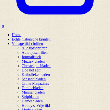
0
Home
Échte historische kranten
Vintage tijdschriften
Alle tijdschriften
Autotijdschriften
Journalistiek
Muziek bladen
Christelijke bladen
Doe het zelf
Katholieke bladen
Sensatie bladen
Crime Magazines
Familiebladen
Mannenbladen
Stripbladen
Damesbladen
Hobby& Vrije tijd
Mode bladen