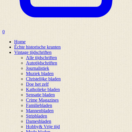
0
Home
Échte historische kranten
Vintage tijdschriften
Alle tijdschriften
Autotijdschriften
Journalistiek
Muziek bladen
Christelijke bladen
Doe het zelf
Katholieke bladen
Sensatie bladen
Crime Magazines
Familiebladen
Mannenbladen
Stripbladen
Damesbladen
Hobby& Vrije tijd
Mode bladen