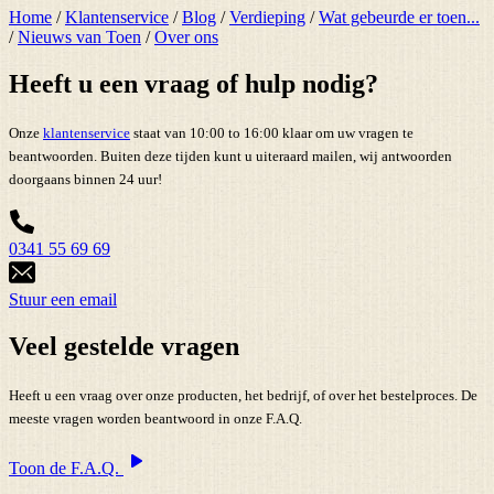
Home
/
Klantenservice
/
Blog
/
Verdieping
/
Wat gebeurde er toen...
/
Nieuws van Toen
/
Over ons
Heeft u een vraag of hulp nodig?
Onze
klantenservice
staat van 10:00 to 16:00 klaar om uw vragen te
beantwoorden. Buiten deze tijden kunt u uiteraard mailen, wij antwoorden
doorgaans binnen 24 uur!
0341 55 69 69
Stuur een email
Veel gestelde vragen
Heeft u een vraag over onze producten, het bedrijf, of over het bestelproces. De
meeste vragen worden beantwoord in onze F.A.Q.
Toon de F.A.Q.