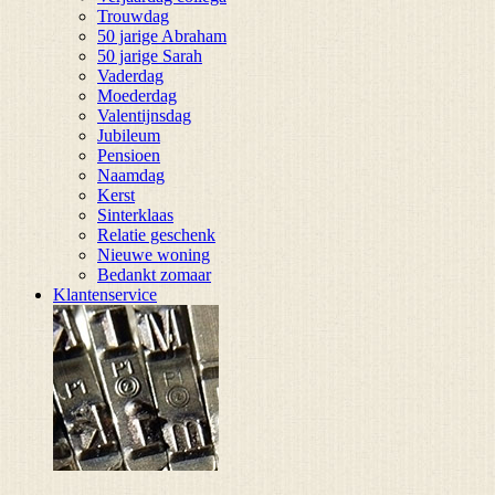
Trouwdag
50 jarige Abraham
50 jarige Sarah
Vaderdag
Moederdag
Valentijnsdag
Jubileum
Pensioen
Naamdag
Kerst
Sinterklaas
Relatie geschenk
Nieuwe woning
Bedankt zomaar
Klantenservice