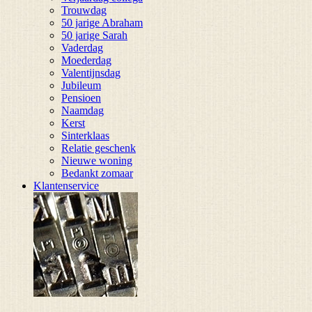
Trouwdag
50 jarige Abraham
50 jarige Sarah
Vaderdag
Moederdag
Valentijnsdag
Jubileum
Pensioen
Naamdag
Kerst
Sinterklaas
Relatie geschenk
Nieuwe woning
Bedankt zomaar
Klantenservice