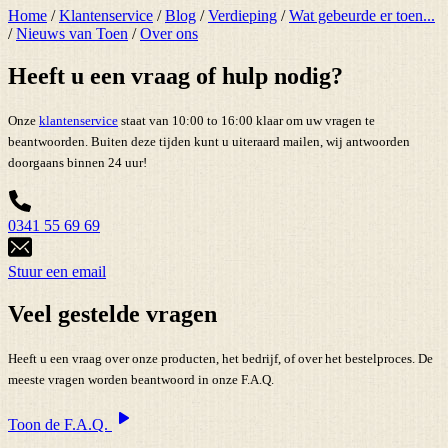
Home
/
Klantenservice
/
Blog
/
Verdieping
/
Wat gebeurde er toen...
/
Nieuws van Toen
/
Over ons
Heeft u een vraag of hulp nodig?
Onze
klantenservice
staat van 10:00 to 16:00 klaar om uw vragen te
beantwoorden. Buiten deze tijden kunt u uiteraard mailen, wij antwoorden
doorgaans binnen 24 uur!
0341 55 69 69
Stuur een email
Veel gestelde vragen
Heeft u een vraag over onze producten, het bedrijf, of over het bestelproces. De
meeste vragen worden beantwoord in onze F.A.Q.
Toon de F.A.Q.