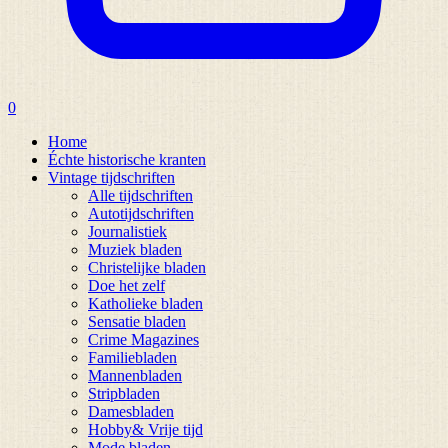
0
Home
Échte historische kranten
Vintage tijdschriften
Alle tijdschriften
Autotijdschriften
Journalistiek
Muziek bladen
Christelijke bladen
Doe het zelf
Katholieke bladen
Sensatie bladen
Crime Magazines
Familiebladen
Mannenbladen
Stripbladen
Damesbladen
Hobby& Vrije tijd
Mode bladen