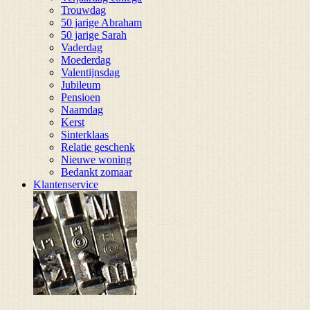
Trouwdag
50 jarige Abraham
50 jarige Sarah
Vaderdag
Moederdag
Valentijnsdag
Jubileum
Pensioen
Naamdag
Kerst
Sinterklaas
Relatie geschenk
Nieuwe woning
Bedankt zomaar
Klantenservice