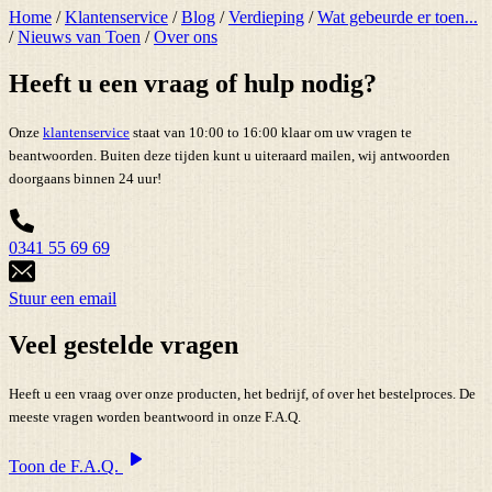
Home
/
Klantenservice
/
Blog
/
Verdieping
/
Wat gebeurde er toen...
/
Nieuws van Toen
/
Over ons
Heeft u een vraag of hulp nodig?
Onze
klantenservice
staat van 10:00 to 16:00 klaar om uw vragen te
beantwoorden. Buiten deze tijden kunt u uiteraard mailen, wij antwoorden
doorgaans binnen 24 uur!
0341 55 69 69
Stuur een email
Veel gestelde vragen
Heeft u een vraag over onze producten, het bedrijf, of over het bestelproces. De
meeste vragen worden beantwoord in onze F.A.Q.
Toon de F.A.Q.