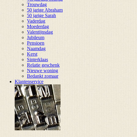
Trouwdag
50 jarige Abraham
50 jarige Sarah
Vaderdag
Moederdag
Valentijnsdag
Jubileum
Pensioen
Naamdag
Kerst
Sinterklaas
Relatie geschenk
Nieuwe woning
Bedankt zomaar
Klantenservice