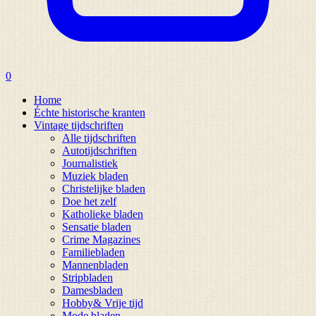
0
Home
Échte historische kranten
Vintage tijdschriften
Alle tijdschriften
Autotijdschriften
Journalistiek
Muziek bladen
Christelijke bladen
Doe het zelf
Katholieke bladen
Sensatie bladen
Crime Magazines
Familiebladen
Mannenbladen
Stripbladen
Damesbladen
Hobby& Vrije tijd
Mode bladen