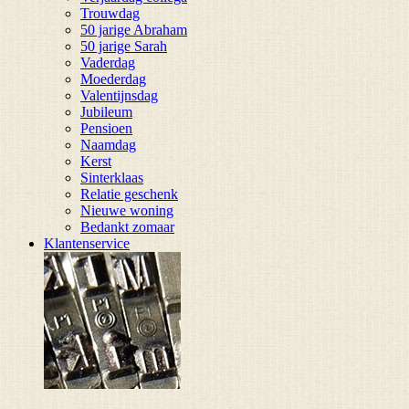
Trouwdag
50 jarige Abraham
50 jarige Sarah
Vaderdag
Moederdag
Valentijnsdag
Jubileum
Pensioen
Naamdag
Kerst
Sinterklaas
Relatie geschenk
Nieuwe woning
Bedankt zomaar
Klantenservice