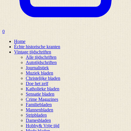
0
Home
Échte historische kranten
Vintage tijdschriften
Alle tijdschriften
Autotijdschriften
Journalistiek
Muziek bladen
Christelijke bladen
Doe het zelf
Katholieke bladen
Sensatie bladen
Crime Magazines
Familiebladen
Mannenbladen
Stripbladen
Damesbladen
Hobby& Vrije tijd
Mode bladen