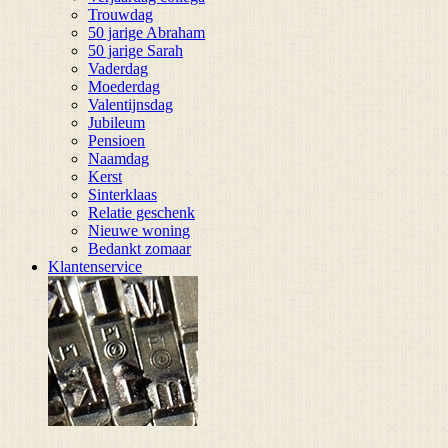
Trouwdag
50 jarige Abraham
50 jarige Sarah
Vaderdag
Moederdag
Valentijnsdag
Jubileum
Pensioen
Naamdag
Kerst
Sinterklaas
Relatie geschenk
Nieuwe woning
Bedankt zomaar
Klantenservice