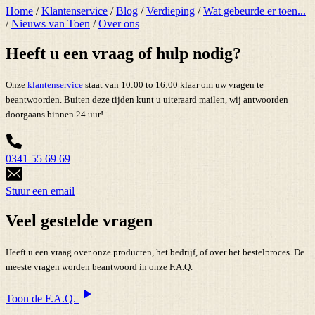
Home
/
Klantenservice
/
Blog
/
Verdieping
/
Wat gebeurde er toen...
/
Nieuws van Toen
/
Over ons
Heeft u een vraag of hulp nodig?
Onze
klantenservice
staat van 10:00 to 16:00 klaar om uw vragen te
beantwoorden. Buiten deze tijden kunt u uiteraard mailen, wij antwoorden
doorgaans binnen 24 uur!
0341 55 69 69
Stuur een email
Veel gestelde vragen
Heeft u een vraag over onze producten, het bedrijf, of over het bestelproces. De
meeste vragen worden beantwoord in onze F.A.Q.
Toon de F.A.Q.