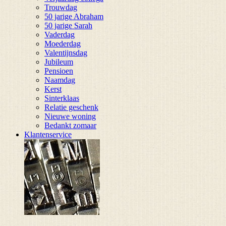
Trouwdag
50 jarige Abraham
50 jarige Sarah
Vaderdag
Moederdag
Valentijnsdag
Jubileum
Pensioen
Naamdag
Kerst
Sinterklaas
Relatie geschenk
Nieuwe woning
Bedankt zomaar
Klantenservice