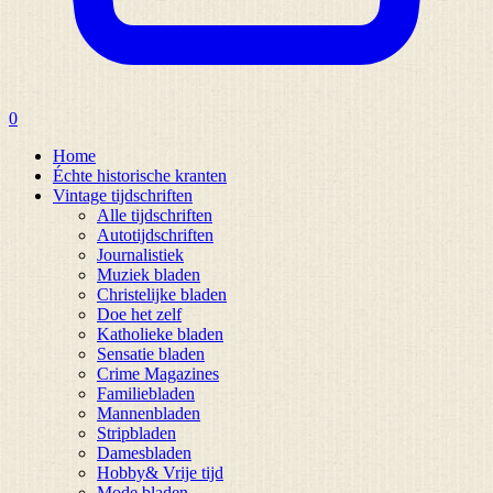
0
Home
Échte historische kranten
Vintage tijdschriften
Alle tijdschriften
Autotijdschriften
Journalistiek
Muziek bladen
Christelijke bladen
Doe het zelf
Katholieke bladen
Sensatie bladen
Crime Magazines
Familiebladen
Mannenbladen
Stripbladen
Damesbladen
Hobby& Vrije tijd
Mode bladen