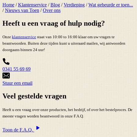
Home
/
Klantenservice
/
Blog
/
Verdieping
/
Wat gebeurde er toen...
/
Nieuws van Toen
/
Over ons
Heeft u een vraag of hulp nodig?
Onze
klantenservice
staat van 10:00 to 16:00 klaar om uw vragen te
beantwoorden. Buiten deze tijden kunt u uiteraard mailen, wij antwoorden
doorgaans binnen 24 uur!
0341 55 69 69
Stuur een email
Veel gestelde vragen
Heeft u een vraag over onze producten, het bedrijf, of over het bestelproces. De
meeste vragen worden beantwoord in onze F.A.Q.
Toon de F.A.Q.