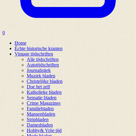
0
Home
Échte historische kranten
Vintage tijdschriften
Alle tijdschriften
Autotijdschriften
Journalistiek
Muziek bladen
Christelijke bladen
Doe het zelf
Katholieke bladen
Sensatie bladen
Crime Magazines
Familiebladen
Mannenbladen
Stripbladen
Damesbladen
Hobby& Vrije tijd
Mode bladen