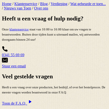
Home
/
Klantenservice
/
Blog
/
Verdieping
/
Wat gebeurde er toen...
/
Nieuws van Toen
/
Over ons
Heeft u een vraag of hulp nodig?
Onze
klantenservice
staat van 10:00 to 16:00 klaar om uw vragen te
beantwoorden. Buiten deze tijden kunt u uiteraard mailen, wij antwoorden
doorgaans binnen 24 uur!
0341 55 69 69
Stuur een email
Veel gestelde vragen
Heeft u een vraag over onze producten, het bedrijf, of over het bestelproces. De
meeste vragen worden beantwoord in onze F.A.Q.
Toon de F.A.Q.