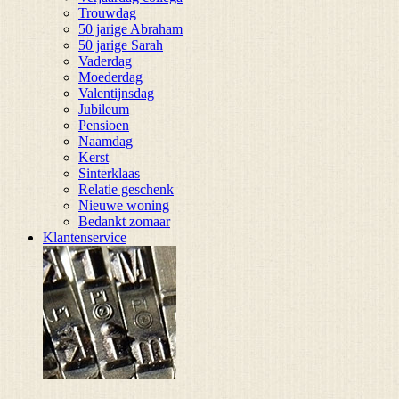
Trouwdag
50 jarige Abraham
50 jarige Sarah
Vaderdag
Moederdag
Valentijnsdag
Jubileum
Pensioen
Naamdag
Kerst
Sinterklaas
Relatie geschenk
Nieuwe woning
Bedankt zomaar
Klantenservice