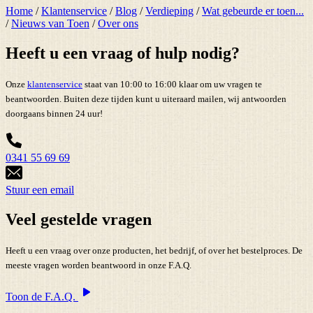
Home
/
Klantenservice
/
Blog
/
Verdieping
/
Wat gebeurde er toen...
/
Nieuws van Toen
/
Over ons
Heeft u een vraag of hulp nodig?
Onze
klantenservice
staat van 10:00 to 16:00 klaar om uw vragen te
beantwoorden. Buiten deze tijden kunt u uiteraard mailen, wij antwoorden
doorgaans binnen 24 uur!
0341 55 69 69
Stuur een email
Veel gestelde vragen
Heeft u een vraag over onze producten, het bedrijf, of over het bestelproces. De
meeste vragen worden beantwoord in onze F.A.Q.
Toon de F.A.Q.