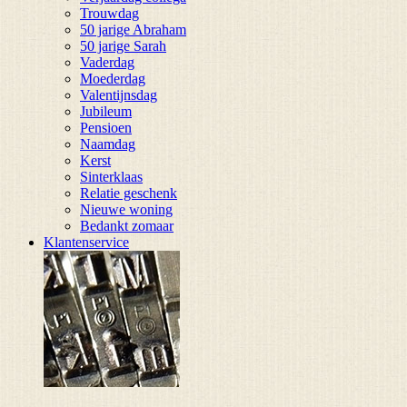
Trouwdag
50 jarige Abraham
50 jarige Sarah
Vaderdag
Moederdag
Valentijnsdag
Jubileum
Pensioen
Naamdag
Kerst
Sinterklaas
Relatie geschenk
Nieuwe woning
Bedankt zomaar
Klantenservice