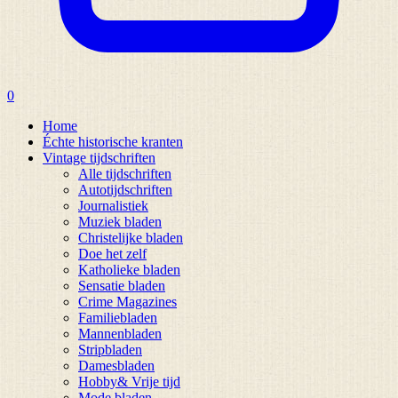
0
Home
Échte historische kranten
Vintage tijdschriften
Alle tijdschriften
Autotijdschriften
Journalistiek
Muziek bladen
Christelijke bladen
Doe het zelf
Katholieke bladen
Sensatie bladen
Crime Magazines
Familiebladen
Mannenbladen
Stripbladen
Damesbladen
Hobby& Vrije tijd
Mode bladen