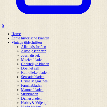
0
Home
Échte historische kranten
Vintage tijdschriften
Alle tijdschriften
Autotijdschriften
Journalistiek
Muziek bladen
Christelijke bladen
Doe het zelf
Katholieke bladen
Sensatie bladen
Crime Magazines
Familiebladen
Mannenbladen
Stripbladen
Damesbladen
Hobby& Vrije tijd
Mode bladen