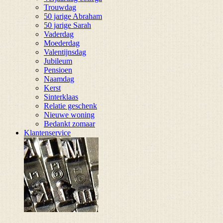
Trouwdag
50 jarige Abraham
50 jarige Sarah
Vaderdag
Moederdag
Valentijnsdag
Jubileum
Pensioen
Naamdag
Kerst
Sinterklaas
Relatie geschenk
Nieuwe woning
Bedankt zomaar
Klantenservice