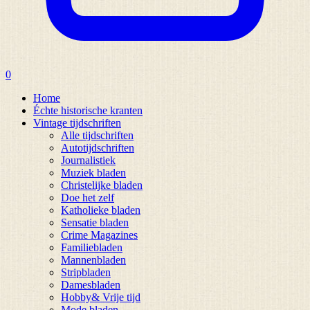
0
Home
Échte historische kranten
Vintage tijdschriften
Alle tijdschriften
Autotijdschriften
Journalistiek
Muziek bladen
Christelijke bladen
Doe het zelf
Katholieke bladen
Sensatie bladen
Crime Magazines
Familiebladen
Mannenbladen
Stripbladen
Damesbladen
Hobby& Vrije tijd
Mode bladen