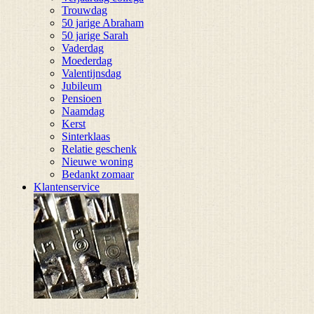
Trouwdag
50 jarige Abraham
50 jarige Sarah
Vaderdag
Moederdag
Valentijnsdag
Jubileum
Pensioen
Naamdag
Kerst
Sinterklaas
Relatie geschenk
Nieuwe woning
Bedankt zomaar
Klantenservice