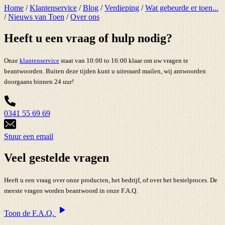
Home
/
Klantenservice
/
Blog
/
Verdieping
/
Wat gebeurde er toen...
/
Nieuws van Toen
/
Over ons
Heeft u een vraag of hulp nodig?
Onze
klantenservice
staat van 10:00 to 16:00 klaar om uw vragen te
beantwoorden. Buiten deze tijden kunt u uiteraard mailen, wij antwoorden
doorgaans binnen 24 uur!
0341 55 69 69
Stuur een email
Veel gestelde vragen
Heeft u een vraag over onze producten, het bedrijf, of over het bestelproces. De
meeste vragen worden beantwoord in onze F.A.Q.
Toon de F.A.Q.