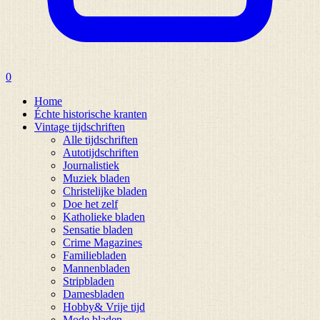
0
Home
Échte historische kranten
Vintage tijdschriften
Alle tijdschriften
Autotijdschriften
Journalistiek
Muziek bladen
Christelijke bladen
Doe het zelf
Katholieke bladen
Sensatie bladen
Crime Magazines
Familiebladen
Mannenbladen
Stripbladen
Damesbladen
Hobby& Vrije tijd
Mode bladen