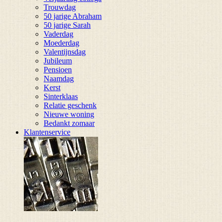
Trouwdag
50 jarige Abraham
50 jarige Sarah
Vaderdag
Moederdag
Valentijnsdag
Jubileum
Pensioen
Naamdag
Kerst
Sinterklaas
Relatie geschenk
Nieuwe woning
Bedankt zomaar
Klantenservice