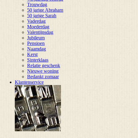
Trouwdag
50 jarige Abraham
50 jarige Sarah
Vaderdag
Moederdag
Valentijnsdag
Jubileum
Pensioen
Naamdag
Kerst
Sinterklaas
Relatie geschenk
Nieuwe woning
Bedankt zomaar
Klantenservice