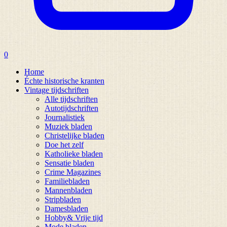
0
Home
Échte historische kranten
Vintage tijdschriften
Alle tijdschriften
Autotijdschriften
Journalistiek
Muziek bladen
Christelijke bladen
Doe het zelf
Katholieke bladen
Sensatie bladen
Crime Magazines
Familiebladen
Mannenbladen
Stripbladen
Damesbladen
Hobby& Vrije tijd
Mode bladen