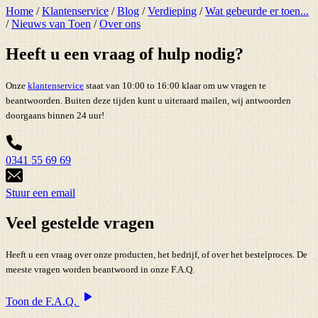
Home
/
Klantenservice
/
Blog
/
Verdieping
/
Wat gebeurde er toen...
/
Nieuws van Toen
/
Over ons
Heeft u een vraag of hulp nodig?
Onze
klantenservice
staat van 10:00 to 16:00 klaar om uw vragen te
beantwoorden. Buiten deze tijden kunt u uiteraard mailen, wij antwoorden
doorgaans binnen 24 uur!
0341 55 69 69
Stuur een email
Veel gestelde vragen
Heeft u een vraag over onze producten, het bedrijf, of over het bestelproces. De
meeste vragen worden beantwoord in onze F.A.Q.
Toon de F.A.Q.