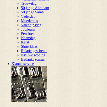
Trouwdag
50 jarige Abraham
50 jarige Sarah
Vaderdag
Moederdag
Valentijnsdag
Jubileum
Pensioen
Naamdag
Kerst
Sinterklaas
Relatie geschenk
Nieuwe woning
Bedankt zomaar
Klantenservice