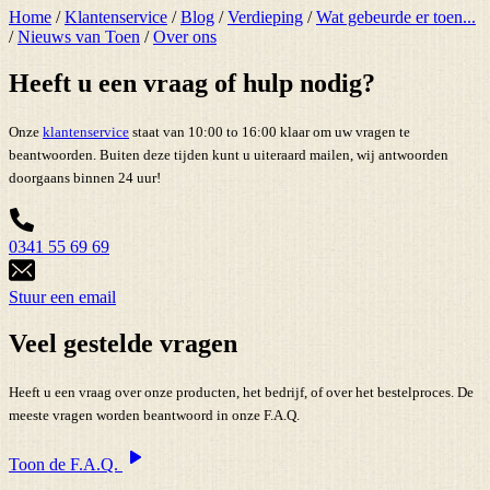
Home
/
Klantenservice
/
Blog
/
Verdieping
/
Wat gebeurde er toen...
/
Nieuws van Toen
/
Over ons
Heeft u een vraag of hulp nodig?
Onze
klantenservice
staat van 10:00 to 16:00 klaar om uw vragen te
beantwoorden. Buiten deze tijden kunt u uiteraard mailen, wij antwoorden
doorgaans binnen 24 uur!
0341 55 69 69
Stuur een email
Veel gestelde vragen
Heeft u een vraag over onze producten, het bedrijf, of over het bestelproces. De
meeste vragen worden beantwoord in onze F.A.Q.
Toon de F.A.Q.