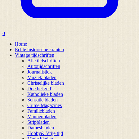
0
Home
Échte historische kranten
Vintage tijdschriften
Alle tijdschriften
Autotijdschriften
Journalistiek
Muziek bladen
Christelijke bladen
Doe het zelf
Katholieke bladen
Sensatie bladen
Crime Magazines
Familiebladen
Mannenbladen
Stripbladen
Damesbladen
Hobby& Vrije tijd
Mode bladen