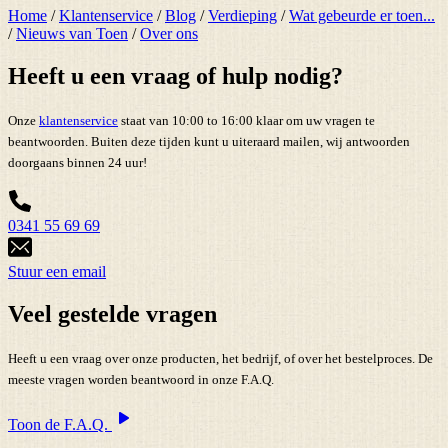
Home
/
Klantenservice
/
Blog
/
Verdieping
/
Wat gebeurde er toen...
/
Nieuws van Toen
/
Over ons
Heeft u een vraag of hulp nodig?
Onze
klantenservice
staat van 10:00 to 16:00 klaar om uw vragen te
beantwoorden. Buiten deze tijden kunt u uiteraard mailen, wij antwoorden
doorgaans binnen 24 uur!
0341 55 69 69
Stuur een email
Veel gestelde vragen
Heeft u een vraag over onze producten, het bedrijf, of over het bestelproces. De
meeste vragen worden beantwoord in onze F.A.Q.
Toon de F.A.Q.