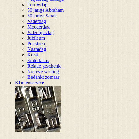
Trouwdag
50 jarige Abraham
50 jarige Sarah
Vaderdag
Moederdag
Valentijnsdag
Jubileum
Pensioen
Naamdag
Kerst
Sinterklaas
Relatie geschenk
Nieuwe woning
Bedankt zomaar
Klantenservice