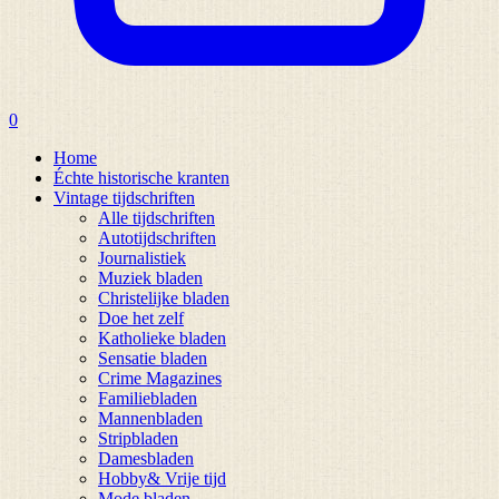
0
Home
Échte historische kranten
Vintage tijdschriften
Alle tijdschriften
Autotijdschriften
Journalistiek
Muziek bladen
Christelijke bladen
Doe het zelf
Katholieke bladen
Sensatie bladen
Crime Magazines
Familiebladen
Mannenbladen
Stripbladen
Damesbladen
Hobby& Vrije tijd
Mode bladen