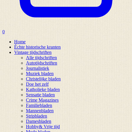
0
Home
Échte historische kranten
Vintage tijdschriften
Alle tijdschriften
Autotijdschriften
Journalistiek
Muziek bladen
Christelijke bladen
Doe het zelf
Katholieke bladen
Sensatie bladen
Crime Magazines
Familiebladen
Mannenbladen
Stripbladen
Damesbladen
Hobby& Vrije tijd
Mode bladen