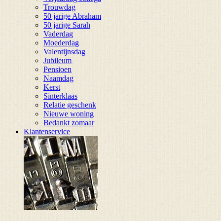
Trouwdag
50 jarige Abraham
50 jarige Sarah
Vaderdag
Moederdag
Valentijnsdag
Jubileum
Pensioen
Naamdag
Kerst
Sinterklaas
Relatie geschenk
Nieuwe woning
Bedankt zomaar
Klantenservice