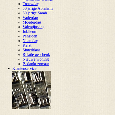
Trouwdag
50 jarige Abraham
50 jarige Sarah
Vaderdag
Moederdag
Valentijnsdag
Jubileum
Pensioen
Naamdag
Kerst
Sinterklaas
Relatie geschenk
Nieuwe woning
Bedankt zomaar
Klantenservice