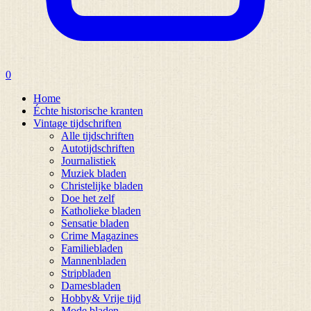
0
Home
Échte historische kranten
Vintage tijdschriften
Alle tijdschriften
Autotijdschriften
Journalistiek
Muziek bladen
Christelijke bladen
Doe het zelf
Katholieke bladen
Sensatie bladen
Crime Magazines
Familiebladen
Mannenbladen
Stripbladen
Damesbladen
Hobby& Vrije tijd
Mode bladen