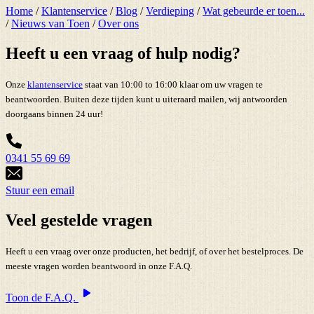
Home
/
Klantenservice
/
Blog
/
Verdieping
/
Wat gebeurde er toen...
/
Nieuws van Toen
/
Over ons
Heeft u een vraag of hulp nodig?
Onze
klantenservice
staat van 10:00 to 16:00 klaar om uw vragen te
beantwoorden. Buiten deze tijden kunt u uiteraard mailen, wij antwoorden
doorgaans binnen 24 uur!
0341 55 69 69
Stuur een email
Veel gestelde vragen
Heeft u een vraag over onze producten, het bedrijf, of over het bestelproces. De
meeste vragen worden beantwoord in onze F.A.Q.
Toon de F.A.Q.