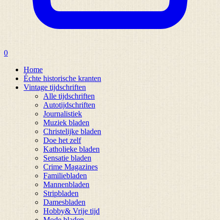
0
Home
Échte historische kranten
Vintage tijdschriften
Alle tijdschriften
Autotijdschriften
Journalistiek
Muziek bladen
Christelijke bladen
Doe het zelf
Katholieke bladen
Sensatie bladen
Crime Magazines
Familiebladen
Mannenbladen
Stripbladen
Damesbladen
Hobby& Vrije tijd
Mode bladen