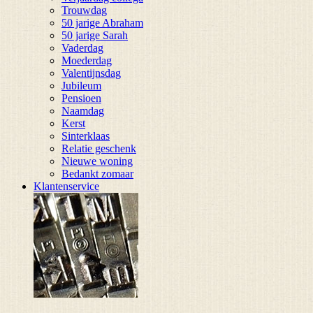
Trouwdag
50 jarige Abraham
50 jarige Sarah
Vaderdag
Moederdag
Valentijnsdag
Jubileum
Pensioen
Naamdag
Kerst
Sinterklaas
Relatie geschenk
Nieuwe woning
Bedankt zomaar
Klantenservice