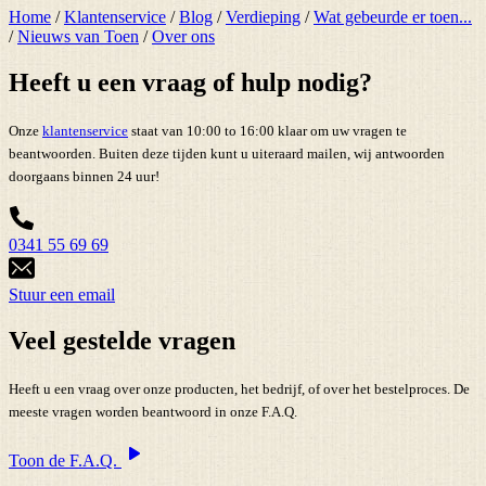
Home
/
Klantenservice
/
Blog
/
Verdieping
/
Wat gebeurde er toen...
/
Nieuws van Toen
/
Over ons
Heeft u een vraag of hulp nodig?
Onze
klantenservice
staat van 10:00 to 16:00 klaar om uw vragen te
beantwoorden. Buiten deze tijden kunt u uiteraard mailen, wij antwoorden
doorgaans binnen 24 uur!
0341 55 69 69
Stuur een email
Veel gestelde vragen
Heeft u een vraag over onze producten, het bedrijf, of over het bestelproces. De
meeste vragen worden beantwoord in onze F.A.Q.
Toon de F.A.Q.