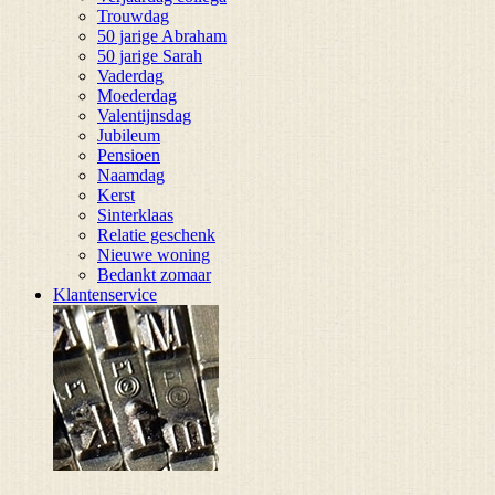
Trouwdag
50 jarige Abraham
50 jarige Sarah
Vaderdag
Moederdag
Valentijnsdag
Jubileum
Pensioen
Naamdag
Kerst
Sinterklaas
Relatie geschenk
Nieuwe woning
Bedankt zomaar
Klantenservice