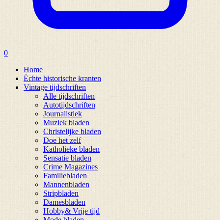
0
Home
Échte historische kranten
Vintage tijdschriften
Alle tijdschriften
Autotijdschriften
Journalistiek
Muziek bladen
Christelijke bladen
Doe het zelf
Katholieke bladen
Sensatie bladen
Crime Magazines
Familiebladen
Mannenbladen
Stripbladen
Damesbladen
Hobby& Vrije tijd
Mode bladen