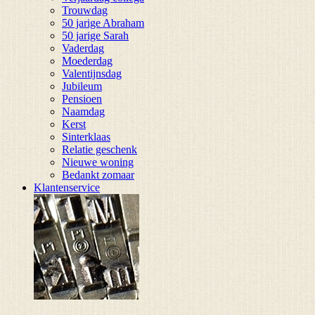
Trouwdag
50 jarige Abraham
50 jarige Sarah
Vaderdag
Moederdag
Valentijnsdag
Jubileum
Pensioen
Naamdag
Kerst
Sinterklaas
Relatie geschenk
Nieuwe woning
Bedankt zomaar
Klantenservice