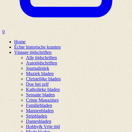
0
Home
Échte historische kranten
Vintage tijdschriften
Alle tijdschriften
Autotijdschriften
Journalistiek
Muziek bladen
Christelijke bladen
Doe het zelf
Katholieke bladen
Sensatie bladen
Crime Magazines
Familiebladen
Mannenbladen
Stripbladen
Damesbladen
Hobby& Vrije tijd
Mode bladen