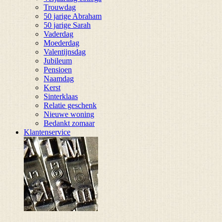
Trouwdag
50 jarige Abraham
50 jarige Sarah
Vaderdag
Moederdag
Valentijnsdag
Jubileum
Pensioen
Naamdag
Kerst
Sinterklaas
Relatie geschenk
Nieuwe woning
Bedankt zomaar
Klantenservice