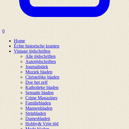
0
Home
Échte historische kranten
Vintage tijdschriften
Alle tijdschriften
Autotijdschriften
Journalistiek
Muziek bladen
Christelijke bladen
Doe het zelf
Katholieke bladen
Sensatie bladen
Crime Magazines
Familiebladen
Mannenbladen
Stripbladen
Damesbladen
Hobby& Vrije tijd
Mode bladen