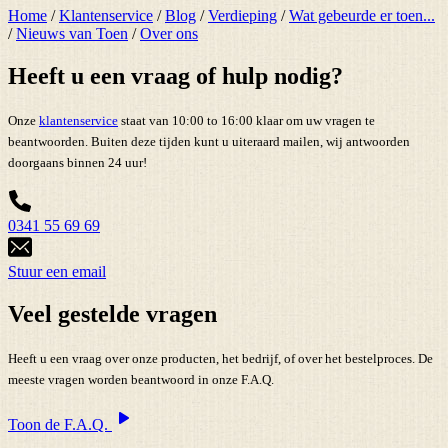
Home
/
Klantenservice
/
Blog
/
Verdieping
/
Wat gebeurde er toen...
/
Nieuws van Toen
/
Over ons
Heeft u een vraag of hulp nodig?
Onze
klantenservice
staat van 10:00 to 16:00 klaar om uw vragen te
beantwoorden. Buiten deze tijden kunt u uiteraard mailen, wij antwoorden
doorgaans binnen 24 uur!
0341 55 69 69
Stuur een email
Veel gestelde vragen
Heeft u een vraag over onze producten, het bedrijf, of over het bestelproces. De
meeste vragen worden beantwoord in onze F.A.Q.
Toon de F.A.Q.