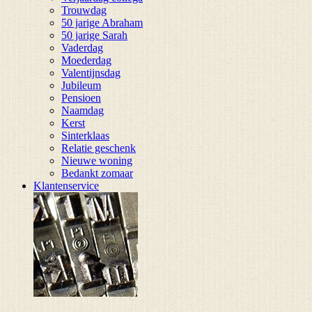
Trouwdag
50 jarige Abraham
50 jarige Sarah
Vaderdag
Moederdag
Valentijnsdag
Jubileum
Pensioen
Naamdag
Kerst
Sinterklaas
Relatie geschenk
Nieuwe woning
Bedankt zomaar
Klantenservice