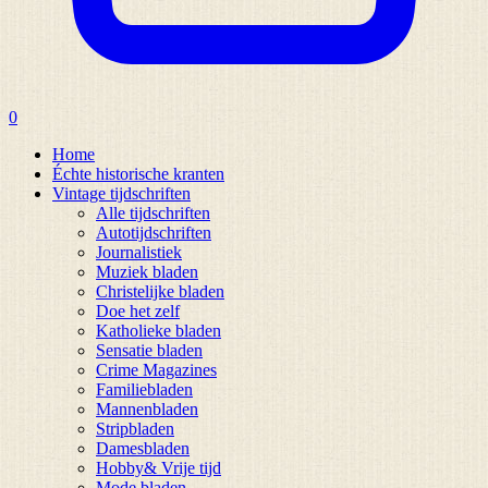
0
Home
Échte historische kranten
Vintage tijdschriften
Alle tijdschriften
Autotijdschriften
Journalistiek
Muziek bladen
Christelijke bladen
Doe het zelf
Katholieke bladen
Sensatie bladen
Crime Magazines
Familiebladen
Mannenbladen
Stripbladen
Damesbladen
Hobby& Vrije tijd
Mode bladen