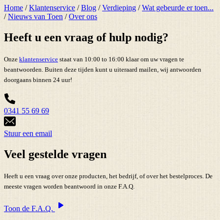
Home
/
Klantenservice
/
Blog
/
Verdieping
/
Wat gebeurde er toen...
/
Nieuws van Toen
/
Over ons
Heeft u een vraag of hulp nodig?
Onze
klantenservice
staat van 10:00 to 16:00 klaar om uw vragen te
beantwoorden. Buiten deze tijden kunt u uiteraard mailen, wij antwoorden
doorgaans binnen 24 uur!
0341 55 69 69
Stuur een email
Veel gestelde vragen
Heeft u een vraag over onze producten, het bedrijf, of over het bestelproces. De
meeste vragen worden beantwoord in onze F.A.Q.
Toon de F.A.Q.