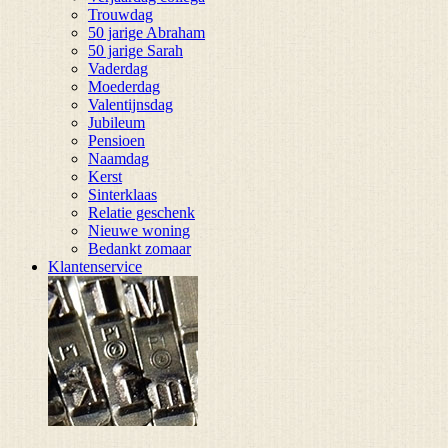
Trouwdag
50 jarige Abraham
50 jarige Sarah
Vaderdag
Moederdag
Valentijnsdag
Jubileum
Pensioen
Naamdag
Kerst
Sinterklaas
Relatie geschenk
Nieuwe woning
Bedankt zomaar
Klantenservice