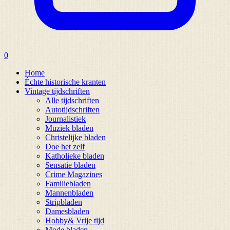
0
Home
Échte historische kranten
Vintage tijdschriften
Alle tijdschriften
Autotijdschriften
Journalistiek
Muziek bladen
Christelijke bladen
Doe het zelf
Katholieke bladen
Sensatie bladen
Crime Magazines
Familiebladen
Mannenbladen
Stripbladen
Damesbladen
Hobby& Vrije tijd
Mode bladen