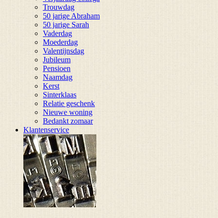
Trouwdag
50 jarige Abraham
50 jarige Sarah
Vaderdag
Moederdag
Valentijnsdag
Jubileum
Pensioen
Naamdag
Kerst
Sinterklaas
Relatie geschenk
Nieuwe woning
Bedankt zomaar
Klantenservice