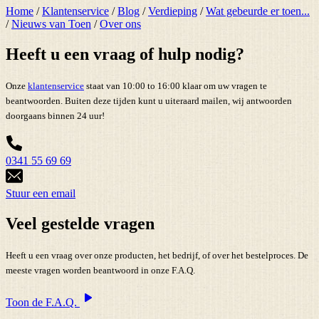
Home
/
Klantenservice
/
Blog
/
Verdieping
/
Wat gebeurde er toen...
/
Nieuws van Toen
/
Over ons
Heeft u een vraag of hulp nodig?
Onze
klantenservice
staat van 10:00 to 16:00 klaar om uw vragen te
beantwoorden. Buiten deze tijden kunt u uiteraard mailen, wij antwoorden
doorgaans binnen 24 uur!
0341 55 69 69
Stuur een email
Veel gestelde vragen
Heeft u een vraag over onze producten, het bedrijf, of over het bestelproces. De
meeste vragen worden beantwoord in onze F.A.Q.
Toon de F.A.Q.