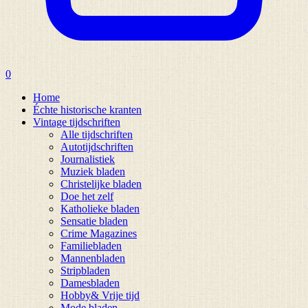
0
Home
Échte historische kranten
Vintage tijdschriften
Alle tijdschriften
Autotijdschriften
Journalistiek
Muziek bladen
Christelijke bladen
Doe het zelf
Katholieke bladen
Sensatie bladen
Crime Magazines
Familiebladen
Mannenbladen
Stripbladen
Damesbladen
Hobby& Vrije tijd
Mode bladen