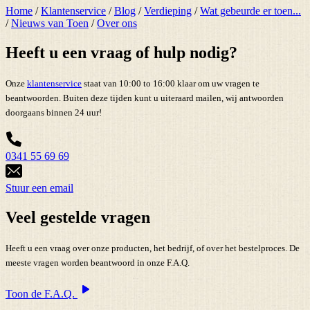
Home
/
Klantenservice
/
Blog
/
Verdieping
/
Wat gebeurde er toen...
/
Nieuws van Toen
/
Over ons
Heeft u een vraag of hulp nodig?
Onze
klantenservice
staat van 10:00 to 16:00 klaar om uw vragen te
beantwoorden. Buiten deze tijden kunt u uiteraard mailen, wij antwoorden
doorgaans binnen 24 uur!
0341 55 69 69
Stuur een email
Veel gestelde vragen
Heeft u een vraag over onze producten, het bedrijf, of over het bestelproces. De
meeste vragen worden beantwoord in onze F.A.Q.
Toon de F.A.Q.