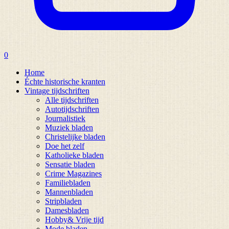
0
Home
Échte historische kranten
Vintage tijdschriften
Alle tijdschriften
Autotijdschriften
Journalistiek
Muziek bladen
Christelijke bladen
Doe het zelf
Katholieke bladen
Sensatie bladen
Crime Magazines
Familiebladen
Mannenbladen
Stripbladen
Damesbladen
Hobby& Vrije tijd
Mode bladen