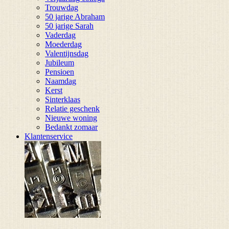
Trouwdag
50 jarige Abraham
50 jarige Sarah
Vaderdag
Moederdag
Valentijnsdag
Jubileum
Pensioen
Naamdag
Kerst
Sinterklaas
Relatie geschenk
Nieuwe woning
Bedankt zomaar
Klantenservice