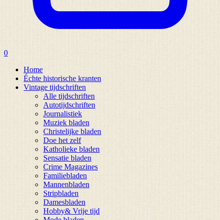
0
Home
Échte historische kranten
Vintage tijdschriften
Alle tijdschriften
Autotijdschriften
Journalistiek
Muziek bladen
Christelijke bladen
Doe het zelf
Katholieke bladen
Sensatie bladen
Crime Magazines
Familiebladen
Mannenbladen
Stripbladen
Damesbladen
Hobby& Vrije tijd
Mode bladen