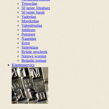
Trouwdag
50 jarige Abraham
50 jarige Sarah
Vaderdag
Moederdag
Valentijnsdag
Jubileum
Pensioen
Naamdag
Kerst
Sinterklaas
Relatie geschenk
Nieuwe woning
Bedankt zomaar
Klantenservice