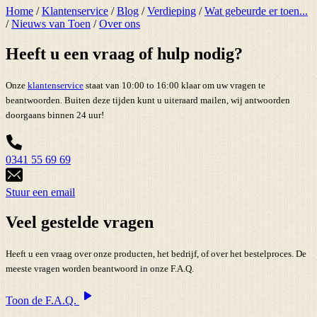
Home
/
Klantenservice
/
Blog
/
Verdieping
/
Wat gebeurde er toen...
/
Nieuws van Toen
/
Over ons
Heeft u een vraag of hulp nodig?
Onze
klantenservice
staat van 10:00 to 16:00 klaar om uw vragen te
beantwoorden. Buiten deze tijden kunt u uiteraard mailen, wij antwoorden
doorgaans binnen 24 uur!
0341 55 69 69
Stuur een email
Veel gestelde vragen
Heeft u een vraag over onze producten, het bedrijf, of over het bestelproces. De
meeste vragen worden beantwoord in onze F.A.Q.
Toon de F.A.Q.