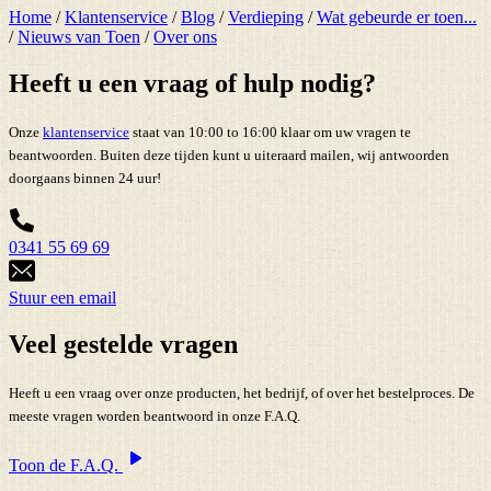
Home
/
Klantenservice
/
Blog
/
Verdieping
/
Wat gebeurde er toen...
/
Nieuws van Toen
/
Over ons
Heeft u een vraag of hulp nodig?
Onze
klantenservice
staat van 10:00 to 16:00 klaar om uw vragen te
beantwoorden. Buiten deze tijden kunt u uiteraard mailen, wij antwoorden
doorgaans binnen 24 uur!
0341 55 69 69
Stuur een email
Veel gestelde vragen
Heeft u een vraag over onze producten, het bedrijf, of over het bestelproces. De
meeste vragen worden beantwoord in onze F.A.Q.
Toon de F.A.Q.