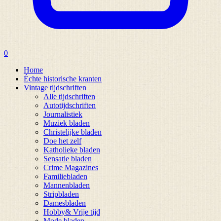
0
Home
Échte historische kranten
Vintage tijdschriften
Alle tijdschriften
Autotijdschriften
Journalistiek
Muziek bladen
Christelijke bladen
Doe het zelf
Katholieke bladen
Sensatie bladen
Crime Magazines
Familiebladen
Mannenbladen
Stripbladen
Damesbladen
Hobby& Vrije tijd
Mode bladen