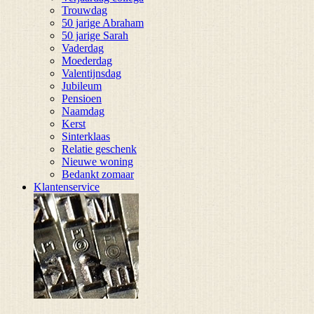
Trouwdag
50 jarige Abraham
50 jarige Sarah
Vaderdag
Moederdag
Valentijnsdag
Jubileum
Pensioen
Naamdag
Kerst
Sinterklaas
Relatie geschenk
Nieuwe woning
Bedankt zomaar
Klantenservice