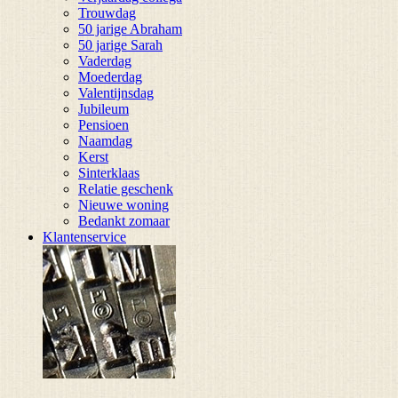
Trouwdag
50 jarige Abraham
50 jarige Sarah
Vaderdag
Moederdag
Valentijnsdag
Jubileum
Pensioen
Naamdag
Kerst
Sinterklaas
Relatie geschenk
Nieuwe woning
Bedankt zomaar
Klantenservice