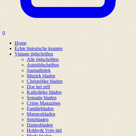
0
Home
Échte historische kranten
Vintage tijdschriften
Alle tijdschriften
Autotijdschriften
Journalistiek
Muziek bladen
Christelijke bladen
Doe het zelf
Katholieke bladen
Sensatie bladen
Crime Magazines
Familiebladen
Mannenbladen
Stripbladen
Damesbladen
Hobby& Vrije tijd
Mode bladen