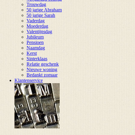
Trouwdag
50 jarige Abraham
50 jarige Sarah
Vaderdag
Moederdag
Valentijnsdag
Jubileum
Pensioen
Naamdag
Kerst
Sinterklaas
Relatie geschenk
Nieuwe woning
Bedankt zomaar
Klantenservice