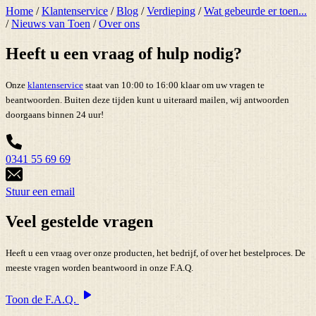
Home
/
Klantenservice
/
Blog
/
Verdieping
/
Wat gebeurde er toen...
/
Nieuws van Toen
/
Over ons
Heeft u een vraag of hulp nodig?
Onze
klantenservice
staat van 10:00 to 16:00 klaar om uw vragen te
beantwoorden. Buiten deze tijden kunt u uiteraard mailen, wij antwoorden
doorgaans binnen 24 uur!
0341 55 69 69
Stuur een email
Veel gestelde vragen
Heeft u een vraag over onze producten, het bedrijf, of over het bestelproces. De
meeste vragen worden beantwoord in onze F.A.Q.
Toon de F.A.Q.