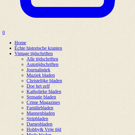
0
Home
Échte historische kranten
Vintage tijdschriften
Alle tijdschriften
Autotijdschriften
Journalistiek
Muziek bladen
Christelijke bladen
Doe het zelf
Katholieke bladen
Sensatie bladen
Crime Magazines
Familiebladen
Mannenbladen
Stripbladen
Damesbladen
Hobby& Vrije tijd
Mode bladen