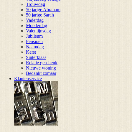
Trouwdag
50 jarige Abraham
50 jarige Sarah
Vaderdag
Moederdag
Valentijnsdag
Jubileum
Pensioen
Naamdag
Kerst
Sinterklaas
Relatie geschenk
Nieuwe woning
Bedankt zomaar
Klantenservice