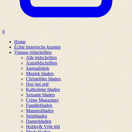
0
Home
Échte historische kranten
Vintage tijdschriften
Alle tijdschriften
Autotijdschriften
Journalistiek
Muziek bladen
Christelijke bladen
Doe het zelf
Katholieke bladen
Sensatie bladen
Crime Magazines
Familiebladen
Mannenbladen
Stripbladen
Damesbladen
Hobby& Vrije tijd
Mode bladen