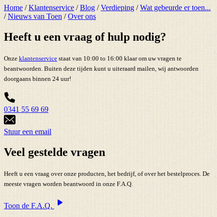
Home
/
Klantenservice
/
Blog
/
Verdieping
/
Wat gebeurde er toen...
/
Nieuws van Toen
/
Over ons
Heeft u een vraag of hulp nodig?
Onze
klantenservice
staat van 10:00 to 16:00 klaar om uw vragen te
beantwoorden. Buiten deze tijden kunt u uiteraard mailen, wij antwoorden
doorgaans binnen 24 uur!
0341 55 69 69
Stuur een email
Veel gestelde vragen
Heeft u een vraag over onze producten, het bedrijf, of over het bestelproces. De
meeste vragen worden beantwoord in onze F.A.Q.
Toon de F.A.Q.