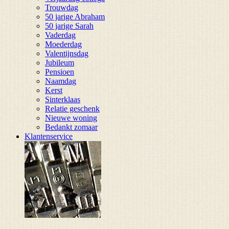
Trouwdag
50 jarige Abraham
50 jarige Sarah
Vaderdag
Moederdag
Valentijnsdag
Jubileum
Pensioen
Naamdag
Kerst
Sinterklaas
Relatie geschenk
Nieuwe woning
Bedankt zomaar
Klantenservice