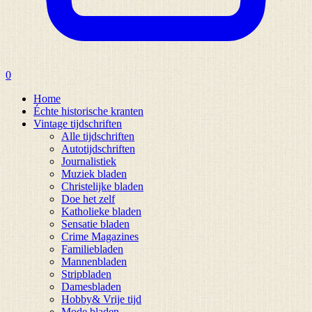
0
Home
Échte historische kranten
Vintage tijdschriften
Alle tijdschriften
Autotijdschriften
Journalistiek
Muziek bladen
Christelijke bladen
Doe het zelf
Katholieke bladen
Sensatie bladen
Crime Magazines
Familiebladen
Mannenbladen
Stripbladen
Damesbladen
Hobby& Vrije tijd
Mode bladen