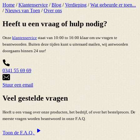
Home
/
Klantenservice
/
Blog
/
Verdieping
/
Wat gebeurde er toen...
/
Nieuws van Toen
/
Over ons
Heeft u een vraag of hulp nodig?
Onze
klantenservice
staat van 10:00 to 16:00 klaar om uw vragen te
beantwoorden. Buiten deze tijden kunt u uiteraard mailen, wij antwoorden
doorgaans binnen 24 uur!
0341 55 69 69
Stuur een email
Veel gestelde vragen
Heeft u een vraag over onze producten, het bedrijf, of over het bestelproces. De
meeste vragen worden beantwoord in onze F.A.Q.
Toon de F.A.Q.