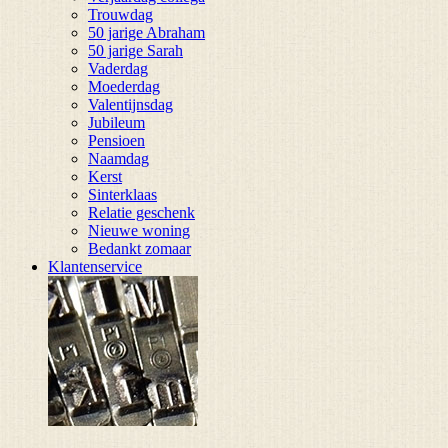
Trouwdag
50 jarige Abraham
50 jarige Sarah
Vaderdag
Moederdag
Valentijnsdag
Jubileum
Pensioen
Naamdag
Kerst
Sinterklaas
Relatie geschenk
Nieuwe woning
Bedankt zomaar
Klantenservice