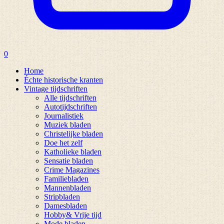
0
Home
Échte historische kranten
Vintage tijdschriften
Alle tijdschriften
Autotijdschriften
Journalistiek
Muziek bladen
Christelijke bladen
Doe het zelf
Katholieke bladen
Sensatie bladen
Crime Magazines
Familiebladen
Mannenbladen
Stripbladen
Damesbladen
Hobby& Vrije tijd
Mode bladen