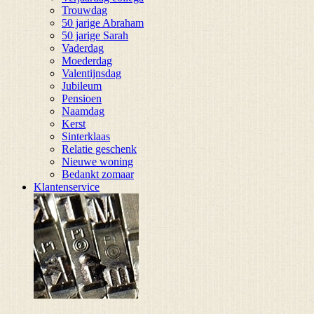
Trouwdag
50 jarige Abraham
50 jarige Sarah
Vaderdag
Moederdag
Valentijnsdag
Jubileum
Pensioen
Naamdag
Kerst
Sinterklaas
Relatie geschenk
Nieuwe woning
Bedankt zomaar
Klantenservice