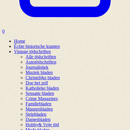
0
Home
Échte historische kranten
Vintage tijdschriften
Alle tijdschriften
Autotijdschriften
Journalistiek
Muziek bladen
Christelijke bladen
Doe het zelf
Katholieke bladen
Sensatie bladen
Crime Magazines
Familiebladen
Mannenbladen
Stripbladen
Damesbladen
Hobby& Vrije tijd
Mode bladen