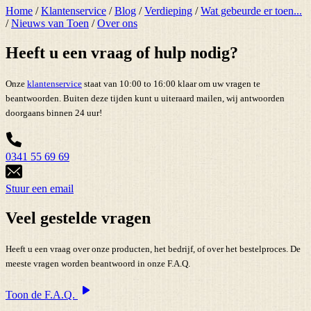
Home
/
Klantenservice
/
Blog
/
Verdieping
/
Wat gebeurde er toen...
/
Nieuws van Toen
/
Over ons
Heeft u een vraag of hulp nodig?
Onze
klantenservice
staat van 10:00 to 16:00 klaar om uw vragen te
beantwoorden. Buiten deze tijden kunt u uiteraard mailen, wij antwoorden
doorgaans binnen 24 uur!
0341 55 69 69
Stuur een email
Veel gestelde vragen
Heeft u een vraag over onze producten, het bedrijf, of over het bestelproces. De
meeste vragen worden beantwoord in onze F.A.Q.
Toon de F.A.Q.