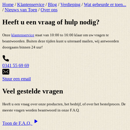
Home
/
Klantenservice
/
Blog
/
Verdieping
/
Wat gebeurde er toen...
/
Nieuws van Toen
/
Over ons
Heeft u een vraag of hulp nodig?
Onze
klantenservice
staat van 10:00 to 16:00 klaar om uw vragen te
beantwoorden. Buiten deze tijden kunt u uiteraard mailen, wij antwoorden
doorgaans binnen 24 uur!
0341 55 69 69
Stuur een email
Veel gestelde vragen
Heeft u een vraag over onze producten, het bedrijf, of over het bestelproces. De
meeste vragen worden beantwoord in onze F.A.Q.
Toon de F.A.Q.