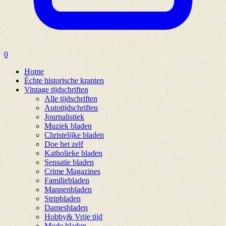
0
Home
Échte historische kranten
Vintage tijdschriften
Alle tijdschriften
Autotijdschriften
Journalistiek
Muziek bladen
Christelijke bladen
Doe het zelf
Katholieke bladen
Sensatie bladen
Crime Magazines
Familiebladen
Mannenbladen
Stripbladen
Damesbladen
Hobby& Vrije tijd
Mode bladen