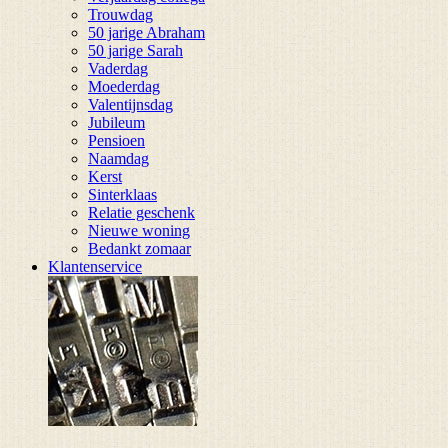
Trouwdag
50 jarige Abraham
50 jarige Sarah
Vaderdag
Moederdag
Valentijnsdag
Jubileum
Pensioen
Naamdag
Kerst
Sinterklaas
Relatie geschenk
Nieuwe woning
Bedankt zomaar
Klantenservice