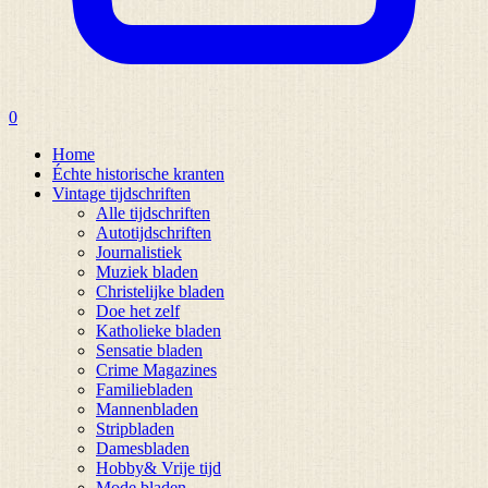
0
Home
Échte historische kranten
Vintage tijdschriften
Alle tijdschriften
Autotijdschriften
Journalistiek
Muziek bladen
Christelijke bladen
Doe het zelf
Katholieke bladen
Sensatie bladen
Crime Magazines
Familiebladen
Mannenbladen
Stripbladen
Damesbladen
Hobby& Vrije tijd
Mode bladen