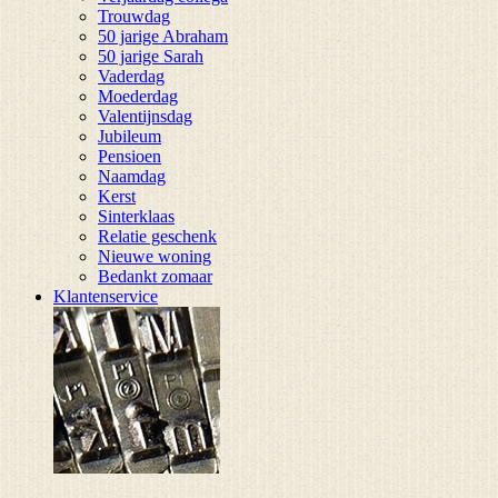
Trouwdag
50 jarige Abraham
50 jarige Sarah
Vaderdag
Moederdag
Valentijnsdag
Jubileum
Pensioen
Naamdag
Kerst
Sinterklaas
Relatie geschenk
Nieuwe woning
Bedankt zomaar
Klantenservice