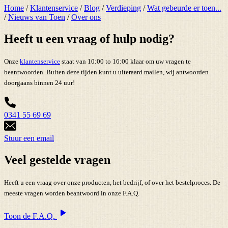
Home
/
Klantenservice
/
Blog
/
Verdieping
/
Wat gebeurde er toen...
/
Nieuws van Toen
/
Over ons
Heeft u een vraag of hulp nodig?
Onze
klantenservice
staat van 10:00 to 16:00 klaar om uw vragen te
beantwoorden. Buiten deze tijden kunt u uiteraard mailen, wij antwoorden
doorgaans binnen 24 uur!
0341 55 69 69
Stuur een email
Veel gestelde vragen
Heeft u een vraag over onze producten, het bedrijf, of over het bestelproces. De
meeste vragen worden beantwoord in onze F.A.Q.
Toon de F.A.Q.