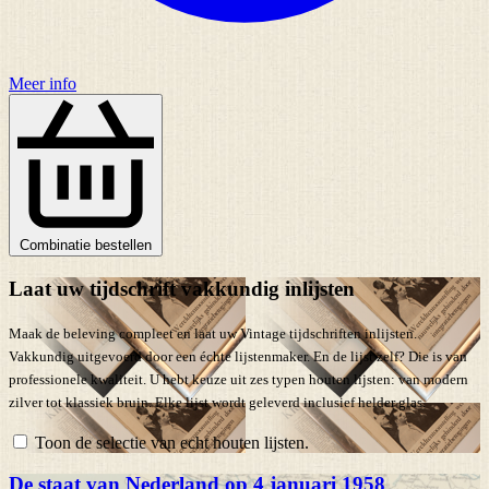
Meer info
Combinatie bestellen
Laat uw tijdschrift vakkundig inlijsten
Maak de beleving compleet en laat uw Vintage tijdschriften inlijsten.
Vakkundig uitgevoerd door een échte lijstenmaker. En de lijst zelf? Die is van
professionele kwaliteit. U hebt keuze uit zes typen houten lijsten: van modern
zilver tot klassiek bruin. Elke lijst wordt geleverd inclusief helder glas.
Toon de selectie van echt houten lijsten.
De staat van Nederland op 4 januari 1958