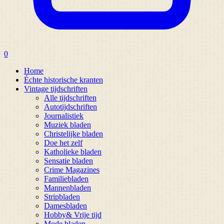
0
Home
Échte historische kranten
Vintage tijdschriften
Alle tijdschriften
Autotijdschriften
Journalistiek
Muziek bladen
Christelijke bladen
Doe het zelf
Katholieke bladen
Sensatie bladen
Crime Magazines
Familiebladen
Mannenbladen
Stripbladen
Damesbladen
Hobby& Vrije tijd
Mode bladen