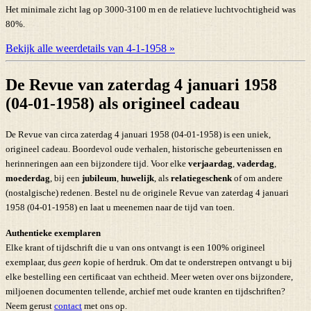
Het minimale zicht lag op 3000-3100 m en de relatieve luchtvochtigheid was
80%.
Bekijk alle weerdetails van 4-1-1958 »
De Revue van zaterdag 4 januari 1958
(04-01-1958) als origineel cadeau
De Revue van circa zaterdag 4 januari 1958 (04-01-1958) is een uniek,
origineel cadeau. Boordevol oude verhalen, historische gebeurtenissen en
herinneringen aan een bijzondere tijd. Voor elke
verjaardag
,
vaderdag
,
moederdag
, bij een
jubileum
,
huwelijk
, als
relatiegeschenk
of om andere
(nostalgische) redenen. Bestel nu de originele Revue van zaterdag 4 januari
1958 (04-01-1958) en laat u meenemen naar de tijd van toen.
Authentieke exemplaren
Elke krant of tijdschrift die u van ons ontvangt is een 100% origineel
exemplaar, dus
geen
kopie of herdruk. Om dat te onderstrepen ontvangt u bij
elke bestelling een certificaat van echtheid. Meer weten over ons bijzondere,
miljoenen documenten tellende, archief met oude kranten en tijdschriften?
Neem gerust
contact
met ons op.