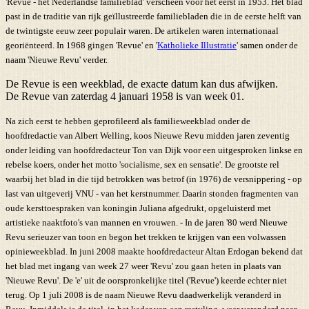
'Revue - het Nederlandse familieblad' verscheen voor het eerst in 1953. Het blad
past in de traditie van rijk geïllustreerde familiebladen die in de eerste helft van
de twintigste eeuw zeer populair waren. De artikelen waren internationaal
georiënteerd. In 1968 gingen 'Revue' en '
Katholieke Illustratie
' samen onder de
naam 'Nieuwe Revu' verder.
De Revue is een weekblad, de exacte datum kan dus afwijken.
De Revue van zaterdag 4 januari 1958 is van week 01.
Na zich eerst te hebben geprofileerd als familieweekblad onder de
hoofdredactie van Albert Welling, koos Nieuwe Revu midden jaren zeventig
onder leiding van hoofdredacteur Ton van Dijk voor een uitgesproken linkse en
rebelse koers, onder het motto 'socialisme, sex en sensatie'. De grootste rel
waarbij het blad in die tijd betrokken was betrof (in 1976) de versnippering - op
last van uitgeverij VNU - van het kerstnummer. Daarin stonden fragmenten van
oude kersttoespraken van koningin Juliana afgedrukt, opgeluisterd met
artistieke naaktfoto's van mannen en vrouwen. - In de jaren '80 werd Nieuwe
Revu serieuzer van toon en begon het trekken te krijgen van een volwassen
opinieweekblad. In juni 2008 maakte hoofdredacteur Altan Erdogan bekend dat
het blad met ingang van week 27 weer 'Revu' zou gaan heten in plaats van
'Nieuwe Revu'. De 'e' uit de oorspronkelijke titel ('Revue') keerde echter niet
terug. Op 1 juli 2008 is de naam Nieuwe Revu daadwerkelijk veranderd in