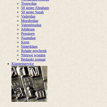
Trouwdag
50 jarige Abraham
50 jarige Sarah
Vaderdag
Moederdag
Valentijnsdag
Jubileum
Pensioen
Naamdag
Kerst
Sinterklaas
Relatie geschenk
Nieuwe woning
Bedankt zomaar
Klantenservice