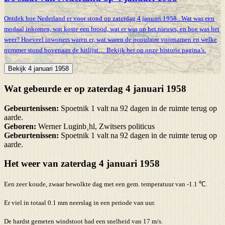
Ontdek hoe Nederland er voor stond op zaterdag 4 januari 1958 . Wat was een
modaal inkomen, wat koste een brood, wat er was op het nieuws, en hoe was het
weer? Hoeveel inwoners waren er, wat waren de populaire voornamen en welke
nummer stond bovenaan de hitlijst… Bekijk het op onze historie pagina’s.
Bekijk 4 januari 1958
Wat gebeurde er op zaterdag 4 januari 1958
Gebeurtenissen:
Spoetnik 1 valt na 92 dagen in de ruimte terug op
aarde.
Geboren:
Werner Luginb¸hl, Zwitsers politicus
Gebeurtenissen:
Spoetnik 1 valt na 92 dagen in de ruimte terug op
aarde.
Het weer van zaterdag 4 januari 1958
Een zeer koude, zwaar bewolkte dag met een gem. temperatuur van -1.1 ℃.
Er viel in totaal 0.1 mm neerslag in een periode van uur.
De hardst gemeten windstoot had een snelheid van 17 m/s.