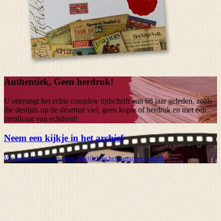
Authentiek, Geen herdruk!
U ontvangt het echte complete tijdschrift van
68 jaar
geleden, zoals
die destijds op de deurmat viel, geen kopie of herdruk en met een
certificaat van echtheid!
Neem een kijkje in het archief
Van bestelling tot levering, bekijk hier het complete traject!