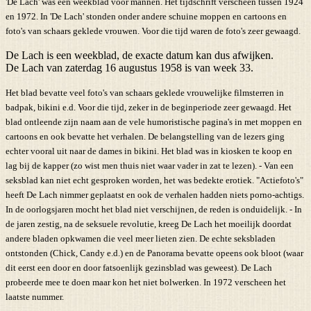
'De Lach' was een weekblad voor mannen. Het tijdschrift verscheen tussen 1924
en 1972. In 'De Lach' stonden onder andere schuine moppen en cartoons en
foto's van schaars geklede vrouwen. Voor die tijd waren de foto's zeer gewaagd.
De Lach is een weekblad, de exacte datum kan dus afwijken.
De Lach van zaterdag 16 augustus 1958 is van week 33.
Het blad bevatte veel foto's van schaars geklede vrouwelijke filmsterren in
badpak, bikini e.d. Voor die tijd, zeker in de beginperiode zeer gewaagd. Het
blad ontleende zijn naam aan de vele humoristische pagina's in met moppen en
cartoons en ook bevatte het verhalen. De belangstelling van de lezers ging
echter vooral uit naar de dames in bikini. Het blad was in kiosken te koop en
lag bij de kapper (zo wist men thuis niet waar vader in zat te lezen). - Van een
seksblad kan niet echt gesproken worden, het was bedekte erotiek. "Actiefoto's"
heeft De Lach nimmer geplaatst en ook de verhalen hadden niets porno-achtigs.
In de oorlogsjaren mocht het blad niet verschijnen, de reden is onduidelijk. - In
de jaren zestig, na de seksuele revolutie, kreeg De Lach het moeilijk doordat
andere bladen opkwamen die veel meer lieten zien. De echte seksbladen
ontstonden (Chick, Candy e.d.) en de Panorama bevatte opeens ook bloot (waar
dit eerst een door en door fatsoenlijk gezinsblad was geweest). De Lach
probeerde mee te doen maar kon het niet bolwerken. In 1972 verscheen het
laatste nummer.