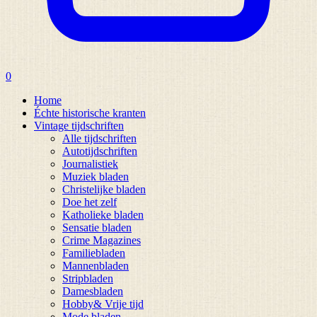
0
Home
Échte historische kranten
Vintage tijdschriften
Alle tijdschriften
Autotijdschriften
Journalistiek
Muziek bladen
Christelijke bladen
Doe het zelf
Katholieke bladen
Sensatie bladen
Crime Magazines
Familiebladen
Mannenbladen
Stripbladen
Damesbladen
Hobby& Vrije tijd
Mode bladen