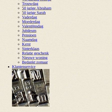
Trouwdag
50 jarige Abraham
50 jarige Sarah
Vaderdag
Moederdag
Valentijnsdag
Jubileum
Pensioen
Naamdag
Kerst
Sinterklaas
Relatie geschenk
Nieuwe woning
Bedankt zomaar
Klantenservice