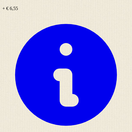
+ € 6,55