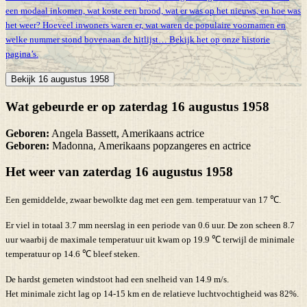
een modaal inkomen, wat koste een brood, wat er was op het nieuws, en hoe was
het weer? Hoeveel inwoners waren er, wat waren de populaire voornamen en
welke nummer stond bovenaan de hitlijst… Bekijk het op onze historie
pagina’s.
Bekijk 16 augustus 1958
Wat gebeurde er op zaterdag 16 augustus 1958
Geboren:
Angela Bassett, Amerikaans actrice
Geboren:
Madonna, Amerikaans popzangeres en actrice
Het weer van zaterdag 16 augustus 1958
Een gemiddelde, zwaar bewolkte dag met een gem. temperatuur van 17 ℃.
Er viel in totaal 3.7 mm neerslag in een periode van 0.6 uur. De zon scheen 8.7
uur waarbij de maximale temperatuur uit kwam op 19.9 ℃ terwijl de minimale
temperatuur op 14.6 ℃ bleef steken.
De hardst gemeten windstoot had een snelheid van 14.9 m/s.
Het minimale zicht lag op 14-15 km en de relatieve luchtvochtigheid was 82%.