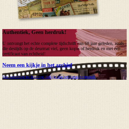
Authentiek, Geen herdruk!
U ontvangt het echte complete tijdschrift van
68 jaar
geleden, zoals
die destijds op de deurmat viel, geen kopie of herdruk en met een
certificaat van echtheid!
Neem een kijkje in het archief
Van bestelling tot levering, bekijk hier het complete traject!