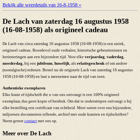
Bekijk alle weerdetails van 16-8-1958 »
De Lach van zaterdag 16 augustus 1958
(16-08-1958) als origineel cadeau
De Lach van circa zaterdag 16 augustus 1958 (16-08-1958) is een uniek,
origineel cadeau. Boordevol oude verhalen, historische gebeurtenissen en
herinneringen aan een bijzondere tijd. Voor elke
verjaardag
,
vaderdag
,
moederdag
, bij een
jubileum
,
huwelijk
, als
relatiegeschenk
of om andere
(nostalgische) redenen. Bestel nu de originele Lach van zaterdag 16 augustus
1958 (16-08-1958) en laat u meenemen naar de tijd van toen.
Authentieke exemplaren
Elke krant of tijdschrift die u van ons ontvangt is een 100% origineel
exemplaar, dus
geen
kopie of herdruk. Om dat te onderstrepen ontvangt u bij
elke bestelling een certificaat van echtheid. Meer weten over ons bijzondere,
miljoenen documenten tellende, archief met oude kranten en tijdschriften?
Neem gerust
contact
met ons op.
Meer over De Lach