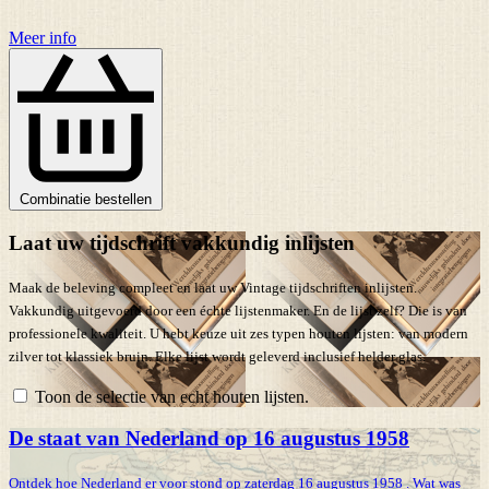
Meer info
Combinatie bestellen
Laat uw tijdschrift vakkundig inlijsten
Maak de beleving compleet en laat uw Vintage tijdschriften inlijsten.
Vakkundig uitgevoerd door een échte lijstenmaker. En de lijst zelf? Die is van
professionele kwaliteit. U hebt keuze uit zes typen houten lijsten: van modern
zilver tot klassiek bruin. Elke lijst wordt geleverd inclusief helder glas.
Toon de selectie van echt houten lijsten.
De staat van Nederland op 16 augustus 1958
Ontdek hoe Nederland er voor stond op zaterdag 16 augustus 1958 . Wat was