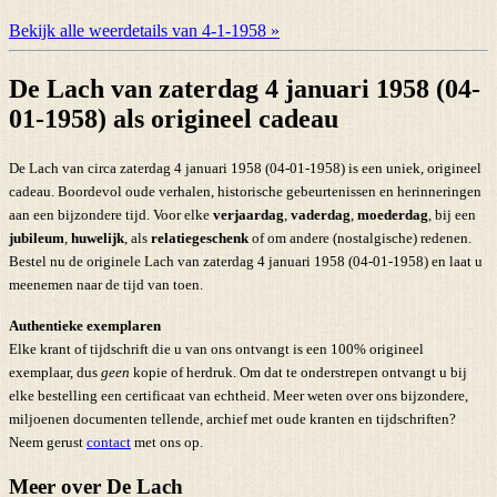
Bekijk alle weerdetails van 4-1-1958 »
De Lach van zaterdag 4 januari 1958 (04-
01-1958) als origineel cadeau
De Lach van circa zaterdag 4 januari 1958 (04-01-1958) is een uniek, origineel
cadeau. Boordevol oude verhalen, historische gebeurtenissen en herinneringen
aan een bijzondere tijd. Voor elke
verjaardag
,
vaderdag
,
moederdag
, bij een
jubileum
,
huwelijk
, als
relatiegeschenk
of om andere (nostalgische) redenen.
Bestel nu de originele Lach van zaterdag 4 januari 1958 (04-01-1958) en laat u
meenemen naar de tijd van toen.
Authentieke exemplaren
Elke krant of tijdschrift die u van ons ontvangt is een 100% origineel
exemplaar, dus
geen
kopie of herdruk. Om dat te onderstrepen ontvangt u bij
elke bestelling een certificaat van echtheid. Meer weten over ons bijzondere,
miljoenen documenten tellende, archief met oude kranten en tijdschriften?
Neem gerust
contact
met ons op.
Meer over De Lach