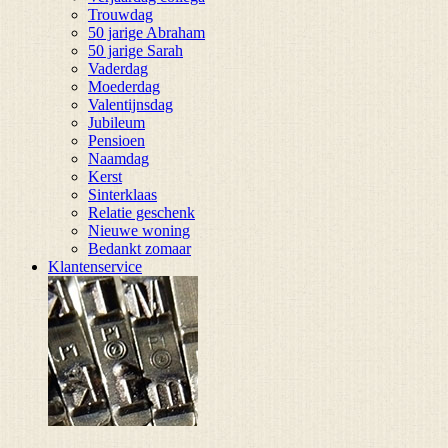
Trouwdag
50 jarige Abraham
50 jarige Sarah
Vaderdag
Moederdag
Valentijnsdag
Jubileum
Pensioen
Naamdag
Kerst
Sinterklaas
Relatie geschenk
Nieuwe woning
Bedankt zomaar
Klantenservice