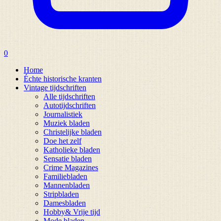
0
Home
Échte historische kranten
Vintage tijdschriften
Alle tijdschriften
Autotijdschriften
Journalistiek
Muziek bladen
Christelijke bladen
Doe het zelf
Katholieke bladen
Sensatie bladen
Crime Magazines
Familiebladen
Mannenbladen
Stripbladen
Damesbladen
Hobby& Vrije tijd
Mode bladen