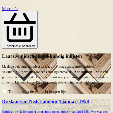
Meer info
Combinatie bestellen
Laat uw tijdschrift vakkundig inlijsten
Maak de beleving compleet en laat uw Vintage tijdschriften inlijsten.
Vakkundig uitgevoerd door een échte lijstenmaker. En de lijst zelf? Die is van
professionele kwaliteit. U hebt keuze uit zes typen houten lijsten: van modern
zilver tot klassiek bruin. Elke lijst wordt geleverd inclusief helder glas.
Toon de selectie van echt houten lijsten.
De staat van Nederland op 4 januari 1958
Ontdek hoe Nederland er voor stond op zaterdag 4 januari 1958 . Wat was een