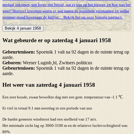
modaal inkomen, wat koste een brood, wat er was op het nieuws, en hoe was het
weer? Hoeveel inwoners waren er, wat waren de populaire voornamen en welke
nummer stond bovenaan de hitlijst… Bekijk het op onze historie pagina’s.
Bekijk 4 januari 1958
Wat gebeurde er op zaterdag 4 januari 1958
Gebeurtenissen:
Spoetnik 1 valt na 92 dagen in de ruimte terug op
aarde.
Geboren:
Werner Luginb¸hl, Zwitsers politicus
Gebeurtenissen:
Spoetnik 1 valt na 92 dagen in de ruimte terug op
aarde.
Het weer van zaterdag 4 januari 1958
Een zeer koude, zwaar bewolkte dag met een gem. temperatuur van -1.1 ℃.
Er viel in totaal 0.1 mm neerslag in een periode van uur.
De hardst gemeten windstoot had een snelheid van 17 m/s.
Het minimale zicht lag op 3000-3100 m en de relatieve luchtvochtigheid was
80%.