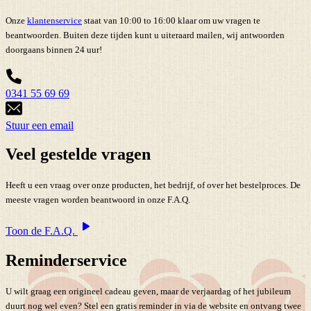
Onze
klantenservice
staat van 10:00 to 16:00 klaar om uw vragen te
beantwoorden. Buiten deze tijden kunt u uiteraard mailen, wij antwoorden
doorgaans binnen 24 uur!
0341 55 69 69
Stuur een email
Veel gestelde vragen
Heeft u een vraag over onze producten, het bedrijf, of over het bestelproces. De
meeste vragen worden beantwoord in onze F.A.Q.
Toon de F.A.Q.
Reminderservice
U wilt graag een origineel cadeau geven, maar de verjaardag of het jubileum
duurt nog wel even? Stel een gratis reminder in via de website en ontvang twee