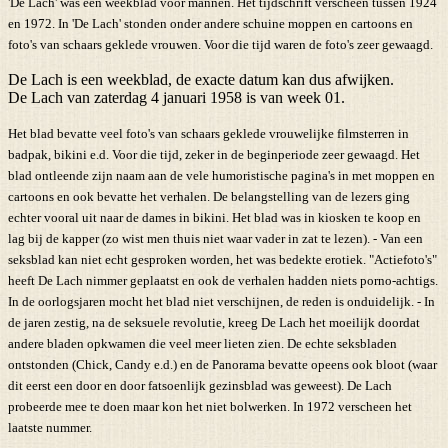
'De Lach' was een weekblad voor mannen. Het tijdschrift verscheen tussen 1924
en 1972. In 'De Lach' stonden onder andere schuine moppen en cartoons en
foto's van schaars geklede vrouwen. Voor die tijd waren de foto's zeer gewaagd.
De Lach is een weekblad, de exacte datum kan dus afwijken.
De Lach van zaterdag 4 januari 1958 is van week 01.
Het blad bevatte veel foto's van schaars geklede vrouwelijke filmsterren in
badpak, bikini e.d. Voor die tijd, zeker in de beginperiode zeer gewaagd. Het
blad ontleende zijn naam aan de vele humoristische pagina's in met moppen en
cartoons en ook bevatte het verhalen. De belangstelling van de lezers ging
echter vooral uit naar de dames in bikini. Het blad was in kiosken te koop en
lag bij de kapper (zo wist men thuis niet waar vader in zat te lezen). - Van een
seksblad kan niet echt gesproken worden, het was bedekte erotiek. "Actiefoto's"
heeft De Lach nimmer geplaatst en ook de verhalen hadden niets porno-achtigs.
In de oorlogsjaren mocht het blad niet verschijnen, de reden is onduidelijk. - In
de jaren zestig, na de seksuele revolutie, kreeg De Lach het moeilijk doordat
andere bladen opkwamen die veel meer lieten zien. De echte seksbladen
ontstonden (Chick, Candy e.d.) en de Panorama bevatte opeens ook bloot (waar
dit eerst een door en door fatsoenlijk gezinsblad was geweest). De Lach
probeerde mee te doen maar kon het niet bolwerken. In 1972 verscheen het
laatste nummer.