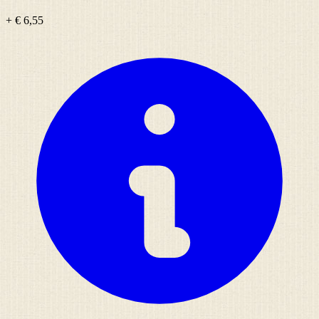
+ € 6,55