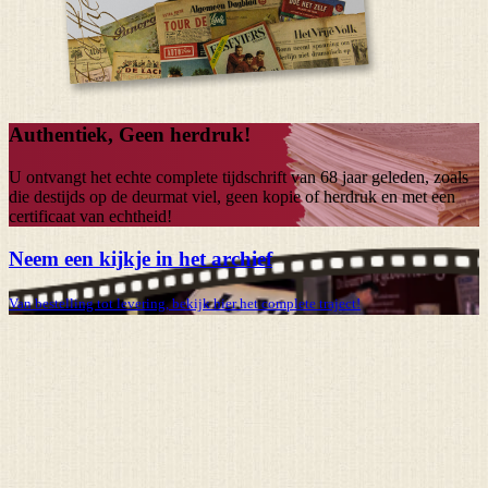
Authentiek, Geen herdruk!
U ontvangt het echte complete tijdschrift van
68 jaar
geleden, zoals
die destijds op de deurmat viel, geen kopie of herdruk en met een
certificaat van echtheid!
Neem een kijkje in het archief
Van bestelling tot levering, bekijk hier het complete traject!