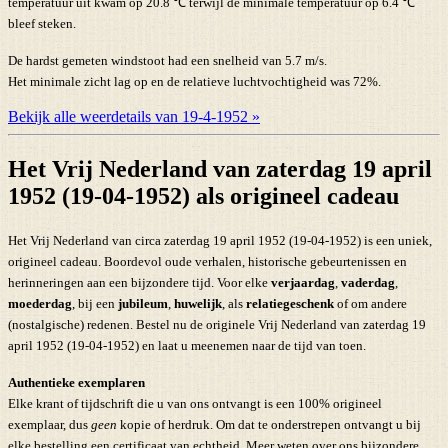
temperatuur uit kwam op 20.8 ℃ terwijl de minimale temperatuur op 6.4 ℃
bleef steken.
De hardst gemeten windstoot had een snelheid van 5.7 m/s.
Het minimale zicht lag op en de relatieve luchtvochtigheid was 72%.
Bekijk alle weerdetails van 19-4-1952 »
Het Vrij Nederland van zaterdag 19 april
1952 (19-04-1952) als origineel cadeau
Het Vrij Nederland van circa zaterdag 19 april 1952 (19-04-1952) is een uniek,
origineel cadeau. Boordevol oude verhalen, historische gebeurtenissen en
herinneringen aan een bijzondere tijd. Voor elke
verjaardag
,
vaderdag
,
moederdag
, bij een
jubileum
,
huwelijk
, als
relatiegeschenk
of om andere
(nostalgische) redenen. Bestel nu de originele Vrij Nederland van zaterdag 19
april 1952 (19-04-1952) en laat u meenemen naar de tijd van toen.
Authentieke exemplaren
Elke krant of tijdschrift die u van ons ontvangt is een 100% origineel
exemplaar, dus
geen
kopie of herdruk. Om dat te onderstrepen ontvangt u bij
elke bestelling een certificaat van echtheid. Meer weten over ons bijzondere,