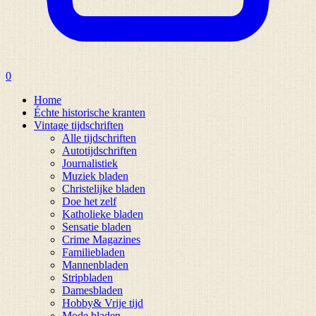
0
Home
Échte historische kranten
Vintage tijdschriften
Alle tijdschriften
Autotijdschriften
Journalistiek
Muziek bladen
Christelijke bladen
Doe het zelf
Katholieke bladen
Sensatie bladen
Crime Magazines
Familiebladen
Mannenbladen
Stripbladen
Damesbladen
Hobby& Vrije tijd
Mode bladen