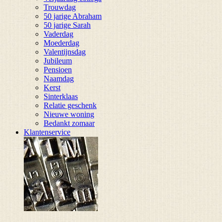
Trouwdag
50 jarige Abraham
50 jarige Sarah
Vaderdag
Moederdag
Valentijnsdag
Jubileum
Pensioen
Naamdag
Kerst
Sinterklaas
Relatie geschenk
Nieuwe woning
Bedankt zomaar
Klantenservice