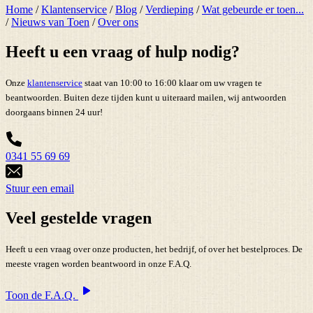
Home
/
Klantenservice
/
Blog
/
Verdieping
/
Wat gebeurde er toen...
/
Nieuws van Toen
/
Over ons
Heeft u een vraag of hulp nodig?
Onze
klantenservice
staat van 10:00 to 16:00 klaar om uw vragen te
beantwoorden. Buiten deze tijden kunt u uiteraard mailen, wij antwoorden
doorgaans binnen 24 uur!
0341 55 69 69
Stuur een email
Veel gestelde vragen
Heeft u een vraag over onze producten, het bedrijf, of over het bestelproces. De
meeste vragen worden beantwoord in onze F.A.Q.
Toon de F.A.Q.