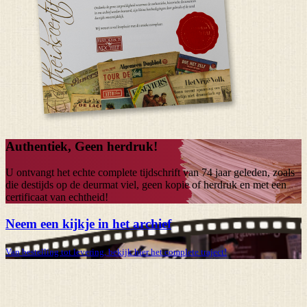
Authentiek, Geen herdruk!
U ontvangt het echte complete tijdschrift van
74 jaar
geleden, zoals
die destijds op de deurmat viel, geen kopie of herdruk en met een
certificaat van echtheid!
Neem een kijkje in het archief
Van bestelling tot levering, bekijk hier het complete traject!