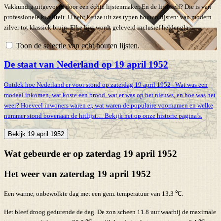
Vakkundig uitgevoerd door een échte lijstenmaker. En de lijst zelf? Die is van
professionele kwaliteit. U hebt keuze uit zes typen houten lijsten: van modern
zilver tot klassiek bruin. Elke lijst wordt geleverd inclusief helder glas.
Toon de selectie van echt houten lijsten.
De staat van Nederland op 19 april 1952
Ontdek hoe Nederland er voor stond op zaterdag 19 april 1952 . Wat was een
modaal inkomen, wat koste een brood, wat er was op het nieuws, en hoe was het
weer? Hoeveel inwoners waren er, wat waren de populaire voornamen en welke
nummer stond bovenaan de hitlijst… Bekijk het op onze historie pagina’s.
Bekijk 19 april 1952
Wat gebeurde er op zaterdag 19 april 1952
Het weer van zaterdag 19 april 1952
Een warme, onbewolkte dag met een gem. temperatuur van 13.3 ℃.
Het bleef droog gedurende de dag. De zon scheen 11.8 uur waarbij de maximale