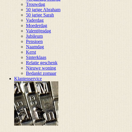
Trouwdag
50 jarige Abraham
50 jarige Sarah
Vaderdag
Moederdag
Valentijnsdag
Jubileum
Pensioen
Naamdag
Kerst
Sinterklaas
Relatie geschenk
Nieuwe woning
Bedankt zomaar
Klantenservice