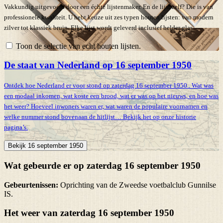
Vakkundig uitgevoerd door een échte lijstenmaker. En de lijst zelf? Die is van
professionele kwaliteit. U hebt keuze uit zes typen houten lijsten: van modern
zilver tot klassiek bruin. Elke lijst wordt geleverd inclusief helder glas.
Toon de selectie van echt houten lijsten.
De staat van Nederland op 16 september 1950
Ontdek hoe Nederland er voor stond op zaterdag 16 september 1950 . Wat was
een modaal inkomen, wat koste een brood, wat er was op het nieuws, en hoe was
het weer? Hoeveel inwoners waren er, wat waren de populaire voornamen en
welke nummer stond bovenaan de hitlijst… Bekijk het op onze historie
pagina’s.
Bekijk 16 september 1950
Wat gebeurde er op zaterdag 16 september 1950
Gebeurtenissen:
Oprichting van de Zweedse voetbalclub Gunnilse
IS.
Het weer van zaterdag 16 september 1950