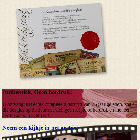
Authentiek, Geen herdruk!
U ontvangt het echte complete tijdschrift van
76 jaar
geleden, zoals
die destijds op de deurmat viel, geen kopie of herdruk en met een
certificaat van echtheid!
Neem een kijkje in het archief