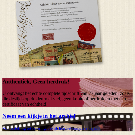
Authentiek, Geen herdruk!
U ontvangt het echte complete tijdschrift van
77 jaar
geleden, zoals
die destijds op de deurmat viel, geen kopie of herdruk en met een
certificaat van echtheid!
Neem een kijkje in het archief
Van bestelling tot levering, bekijk hier het complete traject!