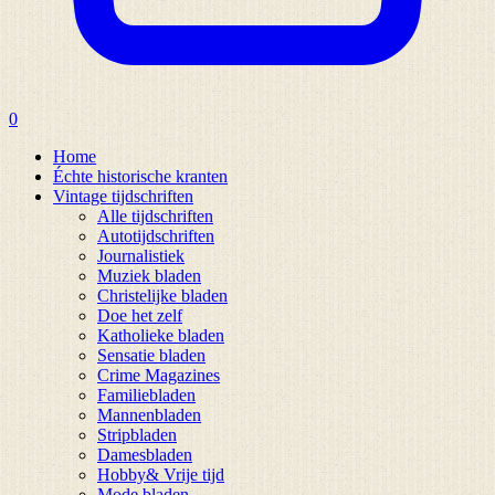
0
Home
Échte historische kranten
Vintage tijdschriften
Alle tijdschriften
Autotijdschriften
Journalistiek
Muziek bladen
Christelijke bladen
Doe het zelf
Katholieke bladen
Sensatie bladen
Crime Magazines
Familiebladen
Mannenbladen
Stripbladen
Damesbladen
Hobby& Vrije tijd
Mode bladen