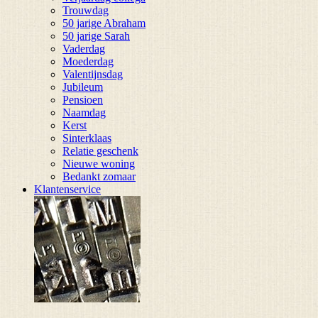
Trouwdag
50 jarige Abraham
50 jarige Sarah
Vaderdag
Moederdag
Valentijnsdag
Jubileum
Pensioen
Naamdag
Kerst
Sinterklaas
Relatie geschenk
Nieuwe woning
Bedankt zomaar
Klantenservice