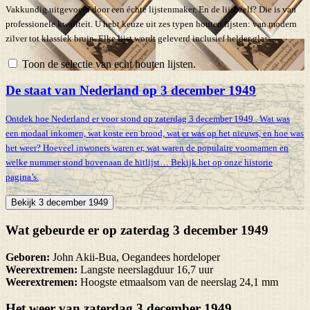
Vakkundig uitgevoerd door een échte lijstenmaker. En de lijst zelf? Die is van
professionele kwaliteit. U hebt keuze uit zes typen houten lijsten: van modern
zilver tot klassiek bruin. Elke lijst wordt geleverd inclusief helder glas.
Toon de selectie van echt houten lijsten.
De staat van Nederland op 3 december 1949
Ontdek hoe Nederland er voor stond op zaterdag 3 december 1949 . Wat was
een modaal inkomen, wat koste een brood, wat er was op het nieuws, en hoe was
het weer? Hoeveel inwoners waren er, wat waren de populaire voornamen en
welke nummer stond bovenaan de hitlijst… Bekijk het op onze historie
pagina’s.
Bekijk 3 december 1949
Wat gebeurde er op zaterdag 3 december 1949
Geboren:
John Akii-Bua, Oegandees hordeloper
Weerextremen:
Langste neerslagduur 16,7 uur
Weerextremen:
Hoogste etmaalsom van de neerslag 24,1 mm
Het weer van zaterdag 3 december 1949