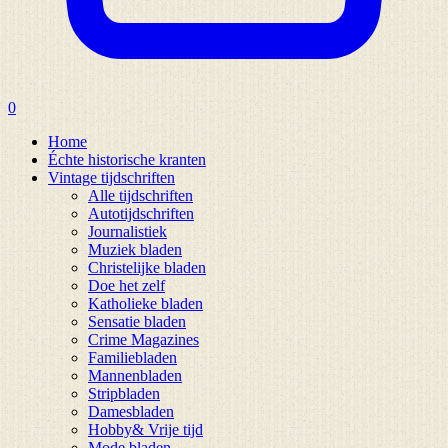
0
Home
Échte historische kranten
Vintage tijdschriften
Alle tijdschriften
Autotijdschriften
Journalistiek
Muziek bladen
Christelijke bladen
Doe het zelf
Katholieke bladen
Sensatie bladen
Crime Magazines
Familiebladen
Mannenbladen
Stripbladen
Damesbladen
Hobby& Vrije tijd
Mode bladen