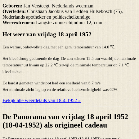
Geboren:
Jan Versteegt, Nederlands weerman
Overleden:
Christiaan Jacobus van Ledden Hulsebosch (75),
Nederlands apotheker en politiescheikundige
Weerextremen:
Langste zonneschijnduur 12,5 uur
Het weer van vrijdag 18 april 1952
Een warme, onbewolkte dag met een gem. temperatuur van 14.6 ℃.
Het bleef droog gedurende de dag. De zon scheen 12.5 uur waarbij de maximale
temperatuur uit kwam op 22.2 ℃ terwijl de minimale temperatuur op 7.1 ℃
bleef steken.
De hardst gemeten windstoot had een snelheid van 6.7 m/s.
Het minimale zicht lag op en de relatieve luchtvochtigheid was 62%.
Bekijk alle weerdetails van 18-4-1952 »
De Panorama van vrijdag 18 april 1952
(18-04-1952) als origineel cadeau
De Panorama van circa vrijdag 18 april 1952 (18-04-1952) is een uniek,