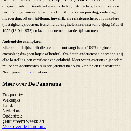
origineel cadeau. Boordevol oude verhalen, historische gebeurtenissen en
herinneringen aan een bijzondere tijd. Voor elke
verjaardag
,
vaderdag
,
moederdag
, bij een
jubileum
,
huwelijk
, als
relatiegeschenk
of om andere
(nostalgische) redenen. Bestel nu de originele Panorama van vrijdag 18 april
1952 (18-04-1952) en laat u meenemen naar de tijd van toen.
Authentieke exemplaren
Elke krant of tijdschrift die u van ons ontvangt is een 100% origineel
exemplaar, dus
geen
kopie of herdruk. Om dat te onderstrepen ontvangt u bij
elke bestelling een certificaat van echtheid. Meer weten over ons bijzondere,
miljoenen documenten tellende, archief met oude kranten en tijdschriften?
Neem gerust
contact
met ons op.
Meer over De Panorama
Frequentie:
Wekelijks
Land:
Nederland
Ondertitel:
geïllustreerd weekblad
Meer over de Panorama