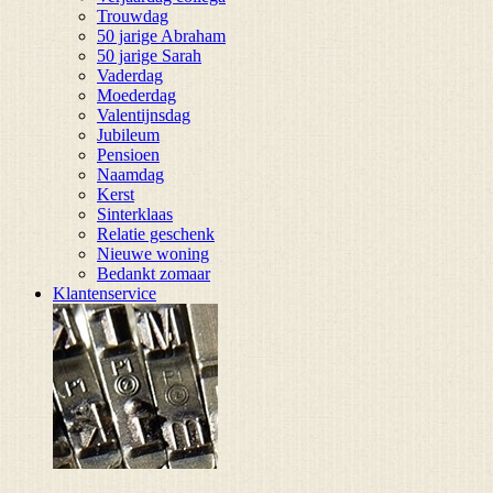
Trouwdag
50 jarige Abraham
50 jarige Sarah
Vaderdag
Moederdag
Valentijnsdag
Jubileum
Pensioen
Naamdag
Kerst
Sinterklaas
Relatie geschenk
Nieuwe woning
Bedankt zomaar
Klantenservice