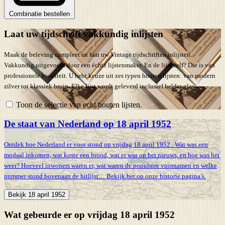
Combinatie bestellen
Laat uw tijdschrift vakkundig inlijsten
Maak de beleving compleet en laat uw Vintage tijdschriften inlijsten.
Vakkundig uitgevoerd door een échte lijstenmaker. En de lijst zelf? Die is van
professionele kwaliteit. U hebt keuze uit zes typen houten lijsten: van modern
zilver tot klassiek bruin. Elke lijst wordt geleverd inclusief helder glas.
Toon de selectie van echt houten lijsten.
De staat van Nederland op 18 april 1952
Ontdek hoe Nederland er voor stond op vrijdag 18 april 1952 . Wat was een
modaal inkomen, wat koste een brood, wat er was op het nieuws, en hoe was het
weer? Hoeveel inwoners waren er, wat waren de populaire voornamen en welke
nummer stond bovenaan de hitlijst… Bekijk het op onze historie pagina’s.
Bekijk 18 april 1952
Wat gebeurde er op vrijdag 18 april 1952