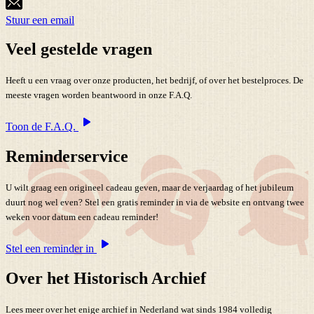
Stuur een email
Veel gestelde vragen
Heeft u een vraag over onze producten, het bedrijf, of over het bestelproces. De
meeste vragen worden beantwoord in onze F.A.Q.
Toon de F.A.Q.
Reminderservice
U wilt graag een origineel cadeau geven, maar de verjaardag of het jubileum
duurt nog wel even? Stel een gratis reminder in via de website en ontvang twee
weken voor datum een cadeau reminder!
Stel een reminder in
Over het Historisch Archief
Lees meer over het enige archief in Nederland wat sinds 1984 volledig