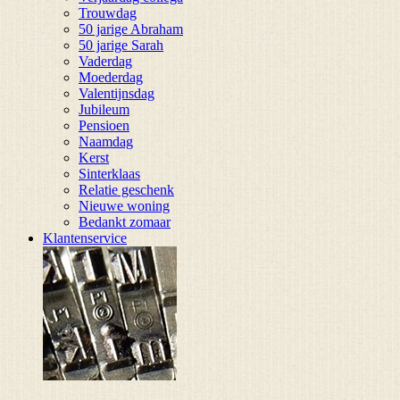
Trouwdag
50 jarige Abraham
50 jarige Sarah
Vaderdag
Moederdag
Valentijnsdag
Jubileum
Pensioen
Naamdag
Kerst
Sinterklaas
Relatie geschenk
Nieuwe woning
Bedankt zomaar
Klantenservice