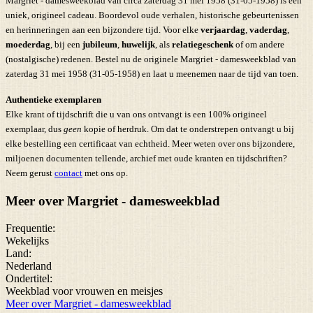
Margriet - damesweekblad van circa zaterdag 31 mei 1958 (31-05-1958) is een
uniek, origineel cadeau. Boordevol oude verhalen, historische gebeurtenissen
en herinneringen aan een bijzondere tijd. Voor elke
verjaardag
,
vaderdag
,
moederdag
, bij een
jubileum
,
huwelijk
, als
relatiegeschenk
of om andere
(nostalgische) redenen. Bestel nu de originele Margriet - damesweekblad van
zaterdag 31 mei 1958 (31-05-1958) en laat u meenemen naar de tijd van toen.
Authentieke exemplaren
Elke krant of tijdschrift die u van ons ontvangt is een 100% origineel
exemplaar, dus
geen
kopie of herdruk. Om dat te onderstrepen ontvangt u bij
elke bestelling een certificaat van echtheid. Meer weten over ons bijzondere,
miljoenen documenten tellende, archief met oude kranten en tijdschriften?
Neem gerust
contact
met ons op.
Meer over Margriet - damesweekblad
Frequentie:
Wekelijks
Land:
Nederland
Ondertitel:
Weekblad voor vrouwen en meisjes
Meer over Margriet - damesweekblad