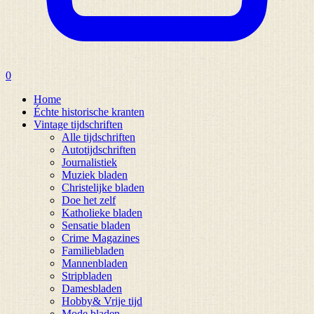
0
Home
Échte historische kranten
Vintage tijdschriften
Alle tijdschriften
Autotijdschriften
Journalistiek
Muziek bladen
Christelijke bladen
Doe het zelf
Katholieke bladen
Sensatie bladen
Crime Magazines
Familiebladen
Mannenbladen
Stripbladen
Damesbladen
Hobby& Vrije tijd
Mode bladen