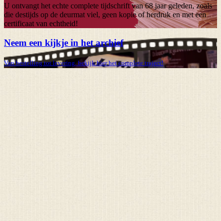
U ontvangt het echte complete tijdschrift van
68 jaar
geleden, zoals
die destijds op de deurmat viel, geen kopie of herdruk en met een
certificaat van echtheid!
Neem een kijkje in het archief
Van bestelling tot levering, bekijk hier het complete traject!