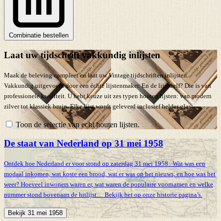
Combinatie bestellen
Laat uw tijdschrift vakkundig inlijsten
Maak de beleving compleet en laat uw Vintage tijdschriften inlijsten.
Vakkundig uitgevoerd door een échte lijstenmaker. En de lijst zelf? Die is van
professionele kwaliteit. U hebt keuze uit zes typen houten lijsten: van modern
zilver tot klassiek bruin. Elke lijst wordt geleverd inclusief helder glas.
Toon de selectie van echt houten lijsten.
De staat van Nederland op 31 mei 1958
Ontdek hoe Nederland er voor stond op zaterdag 31 mei 1958 . Wat was een
modaal inkomen, wat koste een brood, wat er was op het nieuws, en hoe was het
weer? Hoeveel inwoners waren er, wat waren de populaire voornamen en welke
nummer stond bovenaan de hitlijst… Bekijk het op onze historie pagina’s.
Bekijk 31 mei 1958