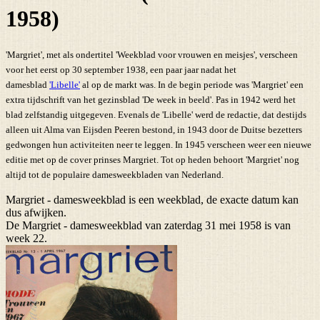
1958)
'Margriet', met als ondertitel 'Weekblad voor vrouwen en meisjes', verscheen
voor het eerst op 30 september 1938, een paar jaar nadat het
damesblad
'Libelle'
al op de markt was. In de begin periode was 'Margriet' een
extra tijdschrift van het gezinsblad 'De week in beeld'. Pas in 1942 werd het
blad zelfstandig uitgegeven. Evenals de 'Libelle' werd de redactie, dat destijds
alleen uit Alma van Eijsden Peeren bestond, in 1943 door de Duitse bezetters
gedwongen hun activiteiten neer te leggen. In 1945 verscheen weer een nieuwe
editie met op de cover prinses Margriet. Tot op heden behoort 'Margriet' nog
altijd tot de populaire damesweekbladen van Nederland.
Margriet - damesweekblad is een weekblad, de exacte datum kan
dus afwijken.
De Margriet - damesweekblad van zaterdag 31 mei 1958 is van
week 22.