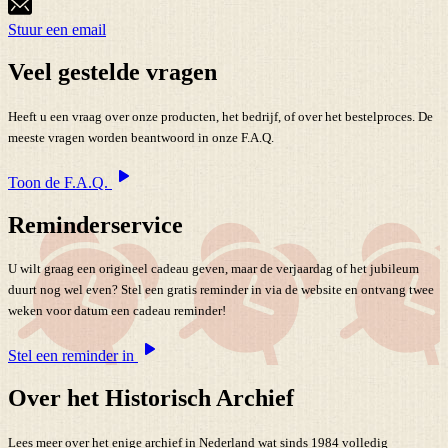
Stuur een email
Veel gestelde vragen
Heeft u een vraag over onze producten, het bedrijf, of over het bestelproces. De
meeste vragen worden beantwoord in onze F.A.Q.
Toon de F.A.Q.
Reminderservice
U wilt graag een origineel cadeau geven, maar de verjaardag of het jubileum
duurt nog wel even? Stel een gratis reminder in via de website en ontvang twee
weken voor datum een cadeau reminder!
Stel een reminder in
Over het Historisch Archief
Lees meer over het enige archief in Nederland wat sinds 1984 volledig