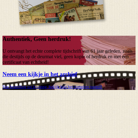
Authentiek, Geen herdruk!
U ontvangt het echte complete tijdschrift van
61 jaar
geleden, zoals
die destijds op de deurmat viel, geen kopie of herdruk en met een
certificaat van echtheid!
Neem een kijkje in het archief
Van bestelling tot levering, bekijk hier het complete traject!