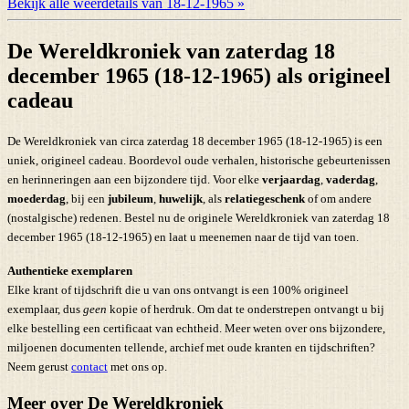
Bekijk alle weerdetails van 18-12-1965 »
De Wereldkroniek van zaterdag 18
december 1965 (18-12-1965) als origineel
cadeau
De Wereldkroniek van circa zaterdag 18 december 1965 (18-12-1965) is een
uniek, origineel cadeau. Boordevol oude verhalen, historische gebeurtenissen
en herinneringen aan een bijzondere tijd. Voor elke
verjaardag
,
vaderdag
,
moederdag
, bij een
jubileum
,
huwelijk
, als
relatiegeschenk
of om andere
(nostalgische) redenen. Bestel nu de originele Wereldkroniek van zaterdag 18
december 1965 (18-12-1965) en laat u meenemen naar de tijd van toen.
Authentieke exemplaren
Elke krant of tijdschrift die u van ons ontvangt is een 100% origineel
exemplaar, dus
geen
kopie of herdruk. Om dat te onderstrepen ontvangt u bij
elke bestelling een certificaat van echtheid. Meer weten over ons bijzondere,
miljoenen documenten tellende, archief met oude kranten en tijdschriften?
Neem gerust
contact
met ons op.
Meer over De Wereldkroniek