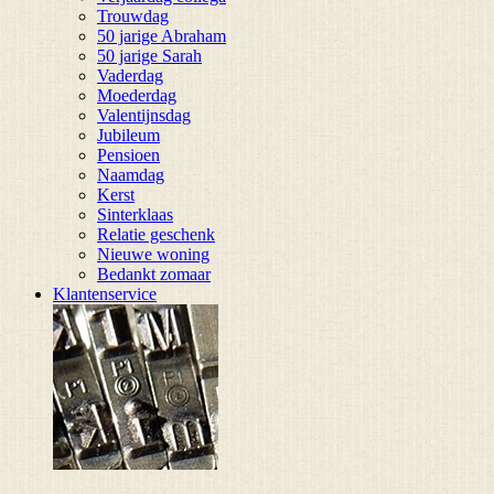
Trouwdag
50 jarige Abraham
50 jarige Sarah
Vaderdag
Moederdag
Valentijnsdag
Jubileum
Pensioen
Naamdag
Kerst
Sinterklaas
Relatie geschenk
Nieuwe woning
Bedankt zomaar
Klantenservice