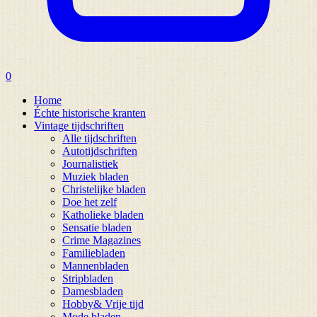
0
Home
Échte historische kranten
Vintage tijdschriften
Alle tijdschriften
Autotijdschriften
Journalistiek
Muziek bladen
Christelijke bladen
Doe het zelf
Katholieke bladen
Sensatie bladen
Crime Magazines
Familiebladen
Mannenbladen
Stripbladen
Damesbladen
Hobby& Vrije tijd
Mode bladen