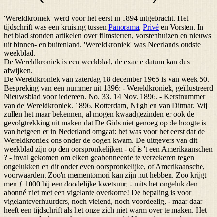
'Wereldkroniek' werd voor het eerst in 1894 uitgebracht. Het
tijdschrift was een kruising tussen
Panorama
,
Privé
en Vorsten. In
het blad stonden artikelen over filmsterren, vorstenhuizen en nieuws
uit binnen- en buitenland. 'Wereldkroniek' was Neerlands oudste
weekblad.
De Wereldkroniek is een weekblad, de exacte datum kan dus
afwijken.
De Wereldkroniek van zaterdag 18 december 1965 is van week 50.
Bespreking van een nummer uit 1896: - Wereldkroniek, geïllustreerd
Nieuwsblad voor iedereen. No. 33. 14 Nov. 1896. - Kerstnummer
van de Wereldkroniek. 1896. Rotterdam, Nijgh en van Ditmar. Wij
zullen het maar bekennen, al mogen kwaadgezinden er ook de
gevolgtrekking uit maken dat De Gids niet genoeg op de hoogte is
van hetgeen er in Nederland omgaat: het was voor het eerst dat de
Wereldkroniek ons onder de oogen kwam. De uitgevers van dit
weekblad zijn op den oorspronkelijken - of is 't een Amerikaanschen
? - inval gekomen om elken geabonneerde te verzekeren tegen
ongelukken en dit onder even oorspronkelijke, of Amerikaansche,
voorwaarden. Zoo'n mementomori kan zijn nut hebben. Zoo krijgt
men ƒ 1000 bij een doodelijke kwetsuur, - mits het ongeluk den
abonné niet met een vigelante overkome! De bepaling is voor
vigelanteverhuurders, noch vleiend, noch voordeelig, - maar daar
heeft een tijdschrift als het onze zich niet warm over te maken. Het