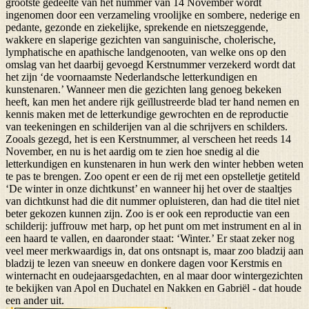
grootste gedeelte van het nummer van 14 November wordt
ingenomen door een verzameling vroolijke en sombere, nederige en
pedante, gezonde en ziekelijke, sprekende en nietszeggende,
wakkere en slaperige gezichten van sanguinische, cholerische,
lymphatische en apathische landgenooten, van welke ons op den
omslag van het daarbij gevoegd Kerstnummer verzekerd wordt dat
het zijn ‘de voornaamste Nederlandsche letterkundigen en
kunstenaren.’ Wanneer men die gezichten lang genoeg bekeken
heeft, kan men het andere rijk geïllustreerde blad ter hand nemen en
kennis maken met de letterkundige gewrochten en de reproductie
van teekeningen en schilderijen van al die schrijvers en schilders.
Zooals gezegd, het is een Kerstnummer, al verscheen het reeds 14
November, en nu is het aardig om te zien hoe snedig al die
letterkundigen en kunstenaren in hun werk den winter hebben weten
te pas te brengen. Zoo opent er een de rij met een opstelletje getiteld
‘De winter in onze dichtkunst’ en wanneer hij het over de staaltjes
van dichtkunst had die dit nummer opluisteren, dan had die titel niet
beter gekozen kunnen zijn. Zoo is er ook een reproductie van een
schilderij: juffrouw met harp, op het punt om met instrument en al in
een haard te vallen, en daaronder staat: ‘Winter.’ Er staat zeker nog
veel meer merkwaardigs in, dat ons ontsnapt is, maar zoo bladzij aan
bladzij te lezen van sneeuw en donkere dagen voor Kerstmis en
winternacht en oudejaarsgedachten, en al maar door wintergezichten
te bekijken van Apol en Duchatel en Nakken en Gabriël - dat houde
een ander uit.