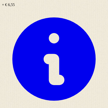
+ € 6,55