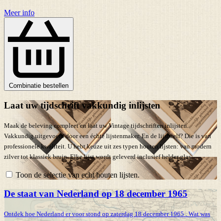
Meer info
Combinatie bestellen
Laat uw tijdschrift vakkundig inlijsten
Maak de beleving compleet en laat uw Vintage tijdschriften inlijsten.
Vakkundig uitgevoerd door een échte lijstenmaker. En de lijst zelf? Die is van
professionele kwaliteit. U hebt keuze uit zes typen houten lijsten: van modern
zilver tot klassiek bruin. Elke lijst wordt geleverd inclusief helder glas.
Toon de selectie van echt houten lijsten.
De staat van Nederland op 18 december 1965
Ontdek hoe Nederland er voor stond op zaterdag 18 december 1965 . Wat was